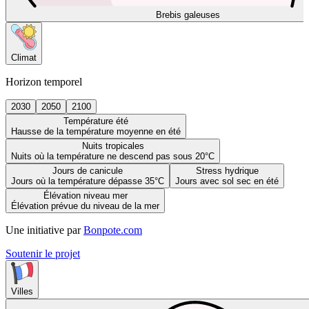
Brebis galeuses
Climat
Horizon temporel
2030
2050
2100
Température été
Hausse de la température moyenne en été
Nuits tropicales
Nuits où la température ne descend pas sous 20°C
Jours de canicule
Stress hydrique
Jours où la température dépasse 35°C
Jours avec sol sec en été
Élévation niveau mer
Élévation prévue du niveau de la mer
Une initiative par
Bonpote.com
Soutenir le projet
Villes