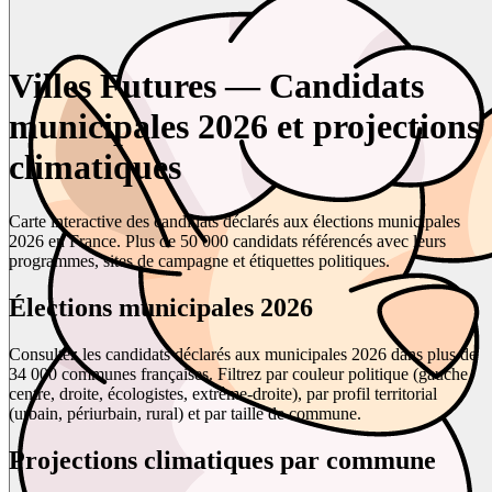
Villes Futures — Candidats
municipales 2026 et projections
climatiques
Carte interactive des candidats déclarés aux élections municipales
2026 en France. Plus de 50 000 candidats référencés avec leurs
programmes, sites de campagne et étiquettes politiques.
Élections municipales 2026
Consultez les candidats déclarés aux municipales 2026 dans plus de
34 000 communes françaises. Filtrez par couleur politique (gauche,
centre, droite, écologistes, extrême-droite), par profil territorial
(urbain, périurbain, rural) et par taille de commune.
Projections climatiques par commune