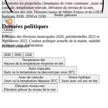
Découvrez les projections climatiques de votre commune : jours de
canicule, température estivale, élévation du niveau de la mer,
sécheresses des sols. Données issues de Météo France et du GIEC,
Brebis galeuses
horizons 2030, 2050 et 2100.
Données politiques
Climat
Résultats des élections municipales 2020, présidentielles 2022 et
législatives 2022. Couleur politique actuelle de la mairie, stabilité
politique, taux d'abstention.
Horizon temporel
2030
2050
2100
Température été
Hausse de la température moyenne en été
Nuits tropicales
Nuits où la température ne descend pas sous 20°C
Jours de canicule
Stress hydrique
Jours où la température dépasse 35°C
Jours avec sol sec en été
Élévation niveau mer
Élévation prévue du niveau de la mer