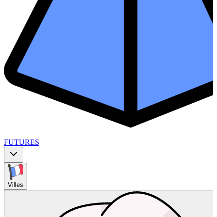
FUTURES
Villes