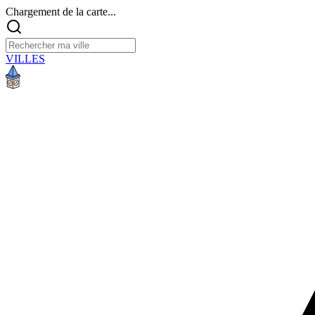
Chargement de la carte...
VILLES