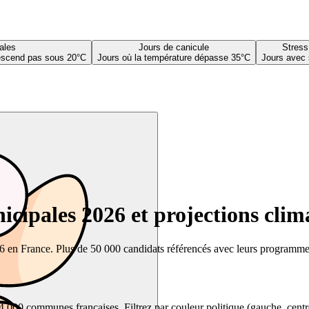
ales
Jours de canicule
Stress
descend pas sous 20°C
Jours où la température dépasse 35°C
Jours avec 
cipales 2026 et projections clim
26 en France. Plus de 50 000 candidats référencés avec leurs programmes,
00 communes françaises. Filtrez par couleur politique (gauche, centre, dr