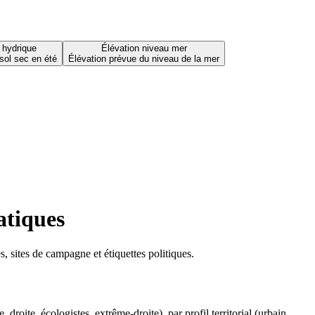
 hydrique
Élévation niveau mer
sol sec en été
Élévation prévue du niveau de la mer
atiques
 sites de campagne et étiquettes politiques.
oite, écologistes, extrême-droite), par profil territorial (urbain,