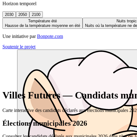
Horizon temporel
2030
2050
2100
Température été
Nuits tropic
Hausse de la température moyenne en été
Nuits où la température ne 
Une initiative par
Bonpote.com
Soutenir le projet
Villes Futures — Candidats muni
Carte interactive des candidats déclarés aux élections municipales 20
Élections municipales 2026
Consultez les candidats déclarés aux municipales 2026 dans plus de 34 0