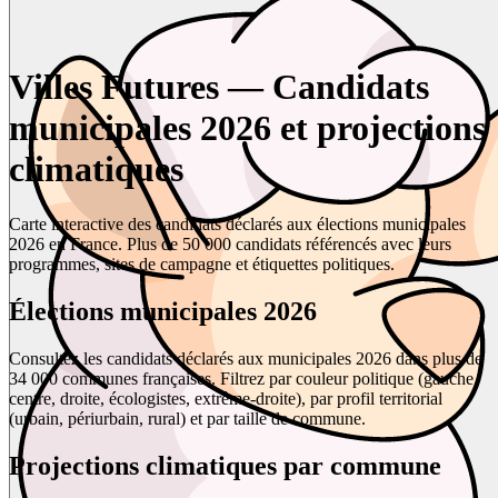
Villes Futures — Candidats
municipales 2026 et projections
climatiques
Carte interactive des candidats déclarés aux élections municipales
2026 en France. Plus de 50 000 candidats référencés avec leurs
programmes, sites de campagne et étiquettes politiques.
Élections municipales 2026
Consultez les candidats déclarés aux municipales 2026 dans plus de
34 000 communes françaises. Filtrez par couleur politique (gauche,
centre, droite, écologistes, extrême-droite), par profil territorial
(urbain, périurbain, rural) et par taille de commune.
Projections climatiques par commune