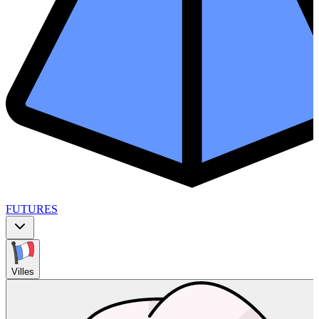
FUTURES
Villes