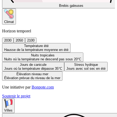
Brebis galeuses
Climat
Horizon temporel
2030
2050
2100
Température été
Hausse de la température moyenne en été
Nuits tropicales
Nuits où la température ne descend pas sous 20°C
Jours de canicule
Stress hydrique
Jours où la température dépasse 35°C
Jours avec sol sec en été
Élévation niveau mer
Élévation prévue du niveau de la mer
Une initiative par
Bonpote.com
Soutenir le projet
Villes