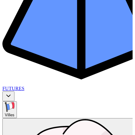
FUTURES
Villes