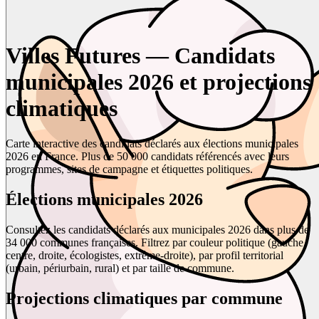
Villes Futures — Candidats
municipales 2026 et projections
climatiques
Carte interactive des candidats déclarés aux élections municipales
2026 en France. Plus de 50 000 candidats référencés avec leurs
programmes, sites de campagne et étiquettes politiques.
Élections municipales 2026
Consultez les candidats déclarés aux municipales 2026 dans plus de
34 000 communes françaises. Filtrez par couleur politique (gauche,
centre, droite, écologistes, extrême-droite), par profil territorial
(urbain, périurbain, rural) et par taille de commune.
Projections climatiques par commune