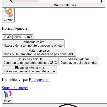
Brebis galeuses
Climat
Horizon temporel
2030
2050
2100
Température été
Hausse de la température moyenne en été
Nuits tropicales
Nuits où la température ne descend pas sous 20°C
Jours de canicule
Stress hydrique
Jours où la température dépasse 35°C
Jours avec sol sec en été
Élévation niveau mer
Élévation prévue du niveau de la mer
Une initiative par
Bonpote.com
Soutenir le projet
Villes