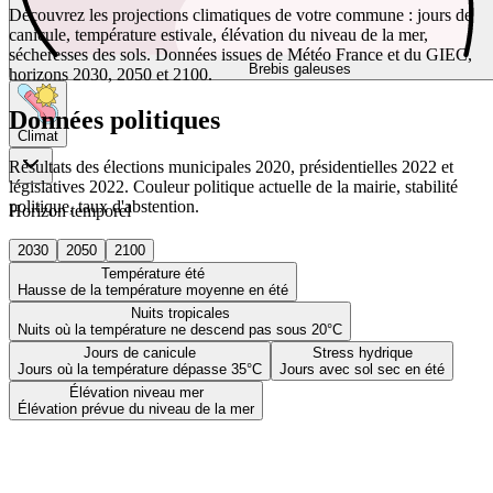
Découvrez les projections climatiques de votre commune : jours de
canicule, température estivale, élévation du niveau de la mer,
sécheresses des sols. Données issues de Météo France et du GIEC,
Brebis galeuses
horizons 2030, 2050 et 2100.
Données politiques
Climat
Résultats des élections municipales 2020, présidentielles 2022 et
législatives 2022. Couleur politique actuelle de la mairie, stabilité
politique, taux d'abstention.
Horizon temporel
2030
2050
2100
Température été
Hausse de la température moyenne en été
Nuits tropicales
Nuits où la température ne descend pas sous 20°C
Jours de canicule
Stress hydrique
Jours où la température dépasse 35°C
Jours avec sol sec en été
Élévation niveau mer
Élévation prévue du niveau de la mer