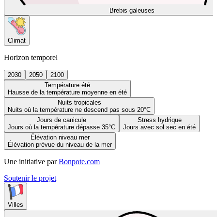
Brebis galeuses
Climat
Horizon temporel
2030
2050
2100
Température été
Hausse de la température moyenne en été
Nuits tropicales
Nuits où la température ne descend pas sous 20°C
Jours de canicule
Stress hydrique
Jours où la température dépasse 35°C
Jours avec sol sec en été
Élévation niveau mer
Élévation prévue du niveau de la mer
Une initiative par
Bonpote.com
Soutenir le projet
Villes