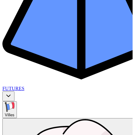
FUTURES
Villes