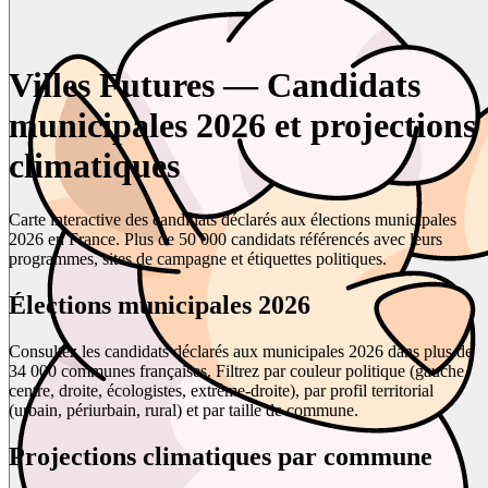
Villes Futures — Candidats
municipales 2026 et projections
climatiques
Carte interactive des candidats déclarés aux élections municipales
2026 en France. Plus de 50 000 candidats référencés avec leurs
programmes, sites de campagne et étiquettes politiques.
Élections municipales 2026
Consultez les candidats déclarés aux municipales 2026 dans plus de
34 000 communes françaises. Filtrez par couleur politique (gauche,
centre, droite, écologistes, extrême-droite), par profil territorial
(urbain, périurbain, rural) et par taille de commune.
Projections climatiques par commune