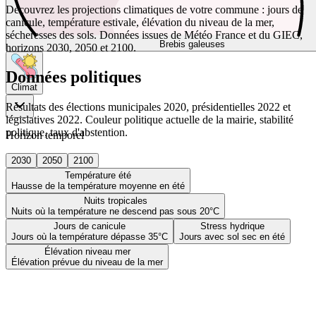
Découvrez les projections climatiques de votre commune : jours de
canicule, température estivale, élévation du niveau de la mer,
sécheresses des sols. Données issues de Météo France et du GIEC,
Brebis galeuses
horizons 2030, 2050 et 2100.
Données politiques
Climat
Résultats des élections municipales 2020, présidentielles 2022 et
législatives 2022. Couleur politique actuelle de la mairie, stabilité
politique, taux d'abstention.
Horizon temporel
2030
2050
2100
Température été
Hausse de la température moyenne en été
Nuits tropicales
Nuits où la température ne descend pas sous 20°C
Jours de canicule
Stress hydrique
Jours où la température dépasse 35°C
Jours avec sol sec en été
Élévation niveau mer
Élévation prévue du niveau de la mer