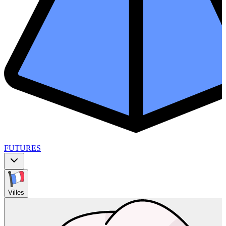
FUTURES
Villes