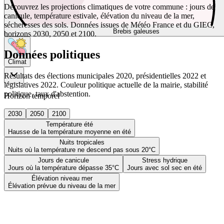
Découvrez les projections climatiques de votre commune : jours de
canicule, température estivale, élévation du niveau de la mer,
sécheresses des sols. Données issues de Météo France et du GIEC,
Brebis galeuses
horizons 2030, 2050 et 2100.
Données politiques
Climat
Résultats des élections municipales 2020, présidentielles 2022 et
législatives 2022. Couleur politique actuelle de la mairie, stabilité
politique, taux d'abstention.
Horizon temporel
2030
2050
2100
Température été
Hausse de la température moyenne en été
Nuits tropicales
Nuits où la température ne descend pas sous 20°C
Jours de canicule
Stress hydrique
Jours où la température dépasse 35°C
Jours avec sol sec en été
Élévation niveau mer
Élévation prévue du niveau de la mer