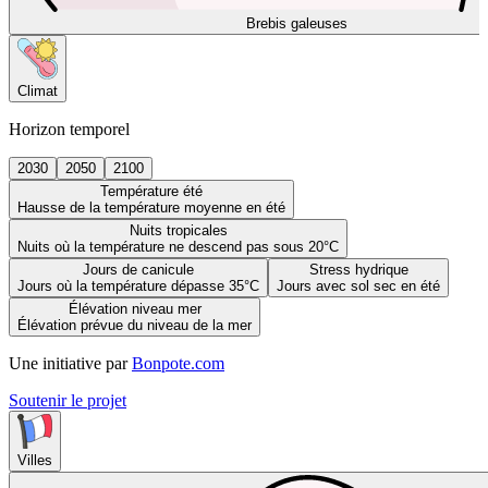
Brebis galeuses
Climat
Horizon temporel
2030
2050
2100
Température été
Hausse de la température moyenne en été
Nuits tropicales
Nuits où la température ne descend pas sous 20°C
Jours de canicule
Stress hydrique
Jours où la température dépasse 35°C
Jours avec sol sec en été
Élévation niveau mer
Élévation prévue du niveau de la mer
Une initiative par
Bonpote.com
Soutenir le projet
Villes