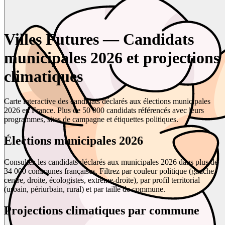
Villes Futures — Candidats
municipales 2026 et projections
climatiques
Carte interactive des candidats déclarés aux élections municipales
2026 en France. Plus de 50 000 candidats référencés avec leurs
programmes, sites de campagne et étiquettes politiques.
Élections municipales 2026
Consultez les candidats déclarés aux municipales 2026 dans plus de
34 000 communes françaises. Filtrez par couleur politique (gauche,
centre, droite, écologistes, extrême-droite), par profil territorial
(urbain, périurbain, rural) et par taille de commune.
Projections climatiques par commune