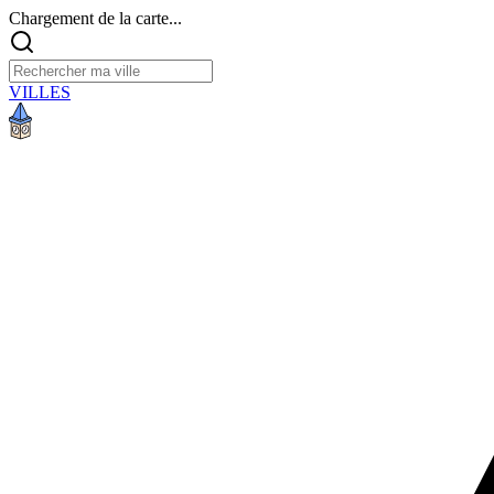
Chargement de la carte...
VILLES