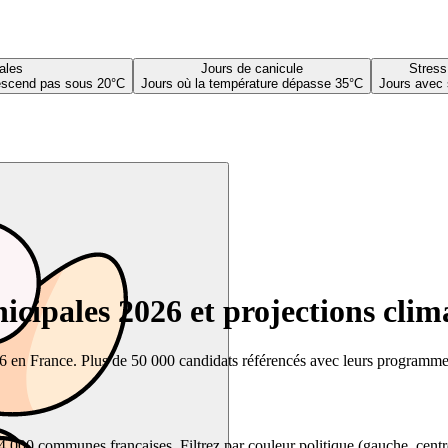
ales
Jours de canicule
Stress
descend pas sous 20°C
Jours où la température dépasse 35°C
Jours avec 
cipales 2026 et projections clim
26 en France. Plus de 50 000 candidats référencés avec leurs programmes,
00 communes françaises. Filtrez par couleur politique (gauche, centre, dr