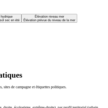
 hydrique
Élévation niveau mer
sol sec en été
Élévation prévue du niveau de la mer
atiques
 sites de campagne et étiquettes politiques.
oite, écologistes, extrême-droite), par profil territorial (urbain,