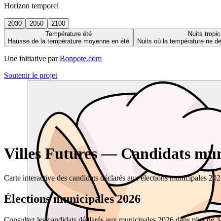
Horizon temporel
2030
2050
2100
Température été
Nuits tropic
Hausse de la température moyenne en été
Nuits où la température ne 
Une initiative par
Bonpote.com
Soutenir le projet
Villes Futures — Candidats muni
Carte interactive des candidats déclarés aux élections municipales 20
Élections municipales 2026
Consultez les candidats déclarés aux municipales 2026 dans plus de 34 0