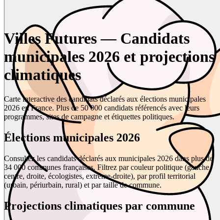
Villes Futures — Candidats
municipales 2026 et projections
climatiques
Carte interactive des candidats déclarés aux élections municipales
2026 en France. Plus de 50 000 candidats référencés avec leurs
programmes, sites de campagne et étiquettes politiques.
Élections municipales 2026
Consultez les candidats déclarés aux municipales 2026 dans plus de
34 000 communes françaises. Filtrez par couleur politique (gauche,
centre, droite, écologistes, extrême-droite), par profil territorial
(urbain, périurbain, rural) et par taille de commune.
Projections climatiques par commune