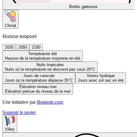
Brebis galeuses
Climat
Horizon temporel
2030
2050
2100
Température été
Hausse de la température moyenne en été
Nuits tropicales
Nuits où la température ne descend pas sous 20°C
Jours de canicule
Stress hydrique
Jours où la température dépasse 35°C
Jours avec sol sec en été
Élévation niveau mer
Élévation prévue du niveau de la mer
Une initiative par
Bonpote.com
Soutenir le projet
Villes