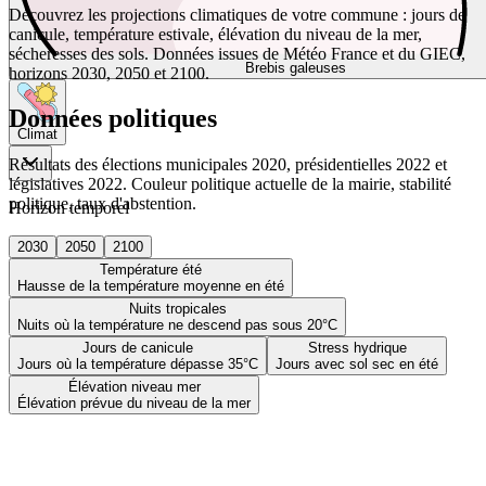
Découvrez les projections climatiques de votre commune : jours de
canicule, température estivale, élévation du niveau de la mer,
sécheresses des sols. Données issues de Météo France et du GIEC,
Brebis galeuses
horizons 2030, 2050 et 2100.
Données politiques
Climat
Résultats des élections municipales 2020, présidentielles 2022 et
législatives 2022. Couleur politique actuelle de la mairie, stabilité
politique, taux d'abstention.
Horizon temporel
2030
2050
2100
Température été
Hausse de la température moyenne en été
Nuits tropicales
Nuits où la température ne descend pas sous 20°C
Jours de canicule
Stress hydrique
Jours où la température dépasse 35°C
Jours avec sol sec en été
Élévation niveau mer
Élévation prévue du niveau de la mer