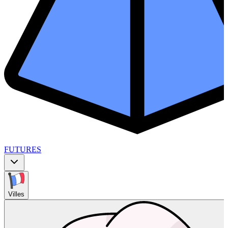
FUTURES
Villes