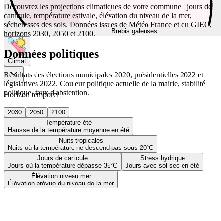
Découvrez les projections climatiques de votre commune : jours de
canicule, température estivale, élévation du niveau de la mer,
sécheresses des sols. Données issues de Météo France et du GIEC,
Brebis galeuses
horizons 2030, 2050 et 2100.
Données politiques
Climat
Résultats des élections municipales 2020, présidentielles 2022 et
législatives 2022. Couleur politique actuelle de la mairie, stabilité
politique, taux d'abstention.
Horizon temporel
2030
2050
2100
Température été
Hausse de la température moyenne en été
Nuits tropicales
Nuits où la température ne descend pas sous 20°C
Jours de canicule
Stress hydrique
Jours où la température dépasse 35°C
Jours avec sol sec en été
Élévation niveau mer
Élévation prévue du niveau de la mer