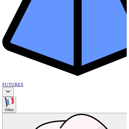
FUTURES
Villes