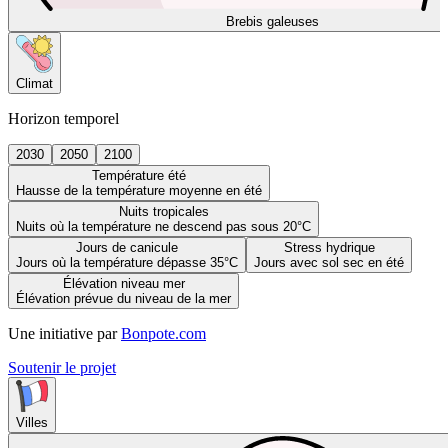
Brebis galeuses
Climat
Horizon temporel
2030
2050
2100
Température été
Hausse de la température moyenne en été
Nuits tropicales
Nuits où la température ne descend pas sous 20°C
Jours de canicule
Stress hydrique
Jours où la température dépasse 35°C
Jours avec sol sec en été
Élévation niveau mer
Élévation prévue du niveau de la mer
Une initiative par
Bonpote.com
Soutenir le projet
Villes