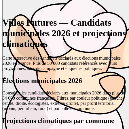
Villes Futures — Candidats
municipales 2026 et projections
climatiques
Carte interactive des candidats déclarés aux élections municipales
2026 en France. Plus de 50 000 candidats référencés avec leurs
programmes, sites de campagne et étiquettes politiques.
Élections municipales 2026
Consultez les candidats déclarés aux municipales 2026 dans plus de
34 000 communes françaises. Filtrez par couleur politique (gauche,
centre, droite, écologistes, extrême-droite), par profil territorial
(urbain, périurbain, rural) et par taille de commune.
Projections climatiques par commune