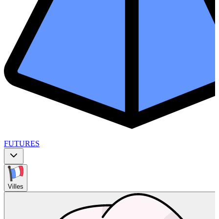
FUTURES
Villes