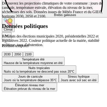
Découvrez les projections climatiques de votre commune : jours de
canicule, température estivale, élévation du niveau de la mer,
sécheresses des sols. Données issues de Météo France et du GIEC,
Brebis galeuses
horizons 2030, 2050 et 2100.
Données politiques
Climat
Résultats des élections municipales 2020, présidentielles 2022 et
législatives 2022. Couleur politique actuelle de la mairie, stabilité
politique, taux d'abstention.
Horizon temporel
2030
2050
2100
Température été
Hausse de la température moyenne en été
Nuits tropicales
Nuits où la température ne descend pas sous 20°C
Jours de canicule
Stress hydrique
Jours où la température dépasse 35°C
Jours avec sol sec en été
Élévation niveau mer
Élévation prévue du niveau de la mer