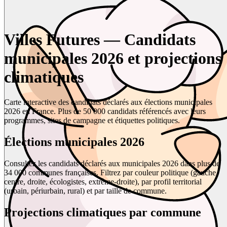
Villes Futures — Candidats
municipales 2026 et projections
climatiques
Carte interactive des candidats déclarés aux élections municipales
2026 en France. Plus de 50 000 candidats référencés avec leurs
programmes, sites de campagne et étiquettes politiques.
Élections municipales 2026
Consultez les candidats déclarés aux municipales 2026 dans plus de
34 000 communes françaises. Filtrez par couleur politique (gauche,
centre, droite, écologistes, extrême-droite), par profil territorial
(urbain, périurbain, rural) et par taille de commune.
Projections climatiques par commune