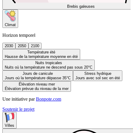
Brebis galeuses
Climat
Horizon temporel
2030
2050
2100
Température été
Hausse de la température moyenne en été
Nuits tropicales
Nuits où la température ne descend pas sous 20°C
Jours de canicule
Stress hydrique
Jours où la température dépasse 35°C
Jours avec sol sec en été
Élévation niveau mer
Élévation prévue du niveau de la mer
Une initiative par
Bonpote.com
Soutenir le projet
Villes