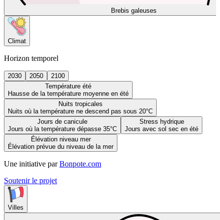
Brebis galeuses
Climat
Horizon temporel
2030
2050
2100
Température été
Hausse de la température moyenne en été
Nuits tropicales
Nuits où la température ne descend pas sous 20°C
Jours de canicule
Stress hydrique
Jours où la température dépasse 35°C
Jours avec sol sec en été
Élévation niveau mer
Élévation prévue du niveau de la mer
Une initiative par
Bonpote.com
Soutenir le projet
Villes