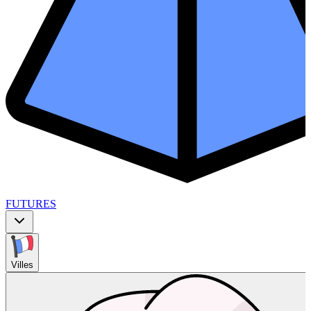
FUTURES
Villes