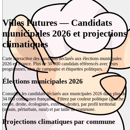
Villes Futures — Candidats
municipales 2026 et projections
climatiques
Carte interactive des candidats déclarés aux élections municipales
2026 en France. Plus de 50 000 candidats référencés avec leurs
programmes, sites de campagne et étiquettes politiques.
Élections municipales 2026
Consultez les candidats déclarés aux municipales 2026 dans plus de
34 000 communes françaises. Filtrez par couleur politique (gauche,
centre, droite, écologistes, extrême-droite), par profil territorial
(urbain, périurbain, rural) et par taille de commune.
Projections climatiques par commune