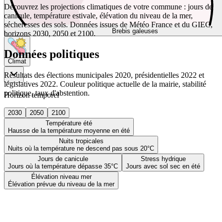
Découvrez les projections climatiques de votre commune : jours de
canicule, température estivale, élévation du niveau de la mer,
sécheresses des sols. Données issues de Météo France et du GIEC,
Brebis galeuses
horizons 2030, 2050 et 2100.
Données politiques
Climat
Résultats des élections municipales 2020, présidentielles 2022 et
législatives 2022. Couleur politique actuelle de la mairie, stabilité
politique, taux d'abstention.
Horizon temporel
2030
2050
2100
Température été
Hausse de la température moyenne en été
Nuits tropicales
Nuits où la température ne descend pas sous 20°C
Jours de canicule
Stress hydrique
Jours où la température dépasse 35°C
Jours avec sol sec en été
Élévation niveau mer
Élévation prévue du niveau de la mer