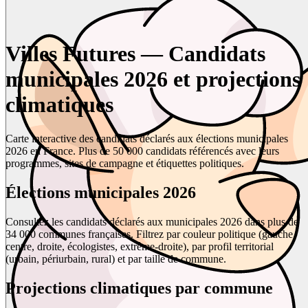
Villes Futures — Candidats
municipales 2026 et projections
climatiques
Carte interactive des candidats déclarés aux élections municipales
2026 en France. Plus de 50 000 candidats référencés avec leurs
programmes, sites de campagne et étiquettes politiques.
Élections municipales 2026
Consultez les candidats déclarés aux municipales 2026 dans plus de
34 000 communes françaises. Filtrez par couleur politique (gauche,
centre, droite, écologistes, extrême-droite), par profil territorial
(urbain, périurbain, rural) et par taille de commune.
Projections climatiques par commune