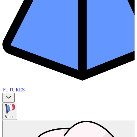
FUTURES
Villes