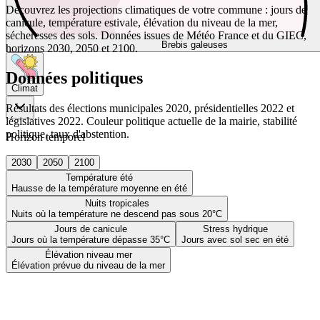
Découvrez les projections climatiques de votre commune : jours de
canicule, température estivale, élévation du niveau de la mer,
sécheresses des sols. Données issues de Météo France et du GIEC,
Brebis galeuses
horizons 2030, 2050 et 2100.
Données politiques
Climat
Résultats des élections municipales 2020, présidentielles 2022 et
législatives 2022. Couleur politique actuelle de la mairie, stabilité
politique, taux d'abstention.
Horizon temporel
2030
2050
2100
Température été
Hausse de la température moyenne en été
Nuits tropicales
Nuits où la température ne descend pas sous 20°C
Jours de canicule
Stress hydrique
Jours où la température dépasse 35°C
Jours avec sol sec en été
Élévation niveau mer
Élévation prévue du niveau de la mer