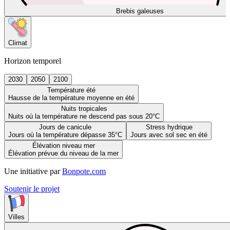
Brebis galeuses
Climat
Horizon temporel
2030
2050
2100
Température été
Hausse de la température moyenne en été
Nuits tropicales
Nuits où la température ne descend pas sous 20°C
Jours de canicule
Stress hydrique
Jours où la température dépasse 35°C
Jours avec sol sec en été
Élévation niveau mer
Élévation prévue du niveau de la mer
Une initiative par
Bonpote.com
Soutenir le projet
Villes