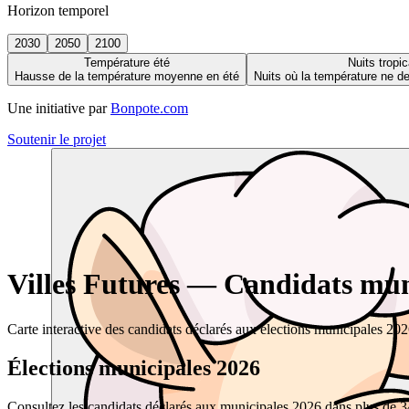
Horizon temporel
2030
2050
2100
Température été
Nuits tropic
Hausse de la température moyenne en été
Nuits où la température ne 
Une initiative par
Bonpote.com
Soutenir le projet
Villes Futures — Candidats muni
Carte interactive des candidats déclarés aux élections municipales 20
Élections municipales 2026
Consultez les candidats déclarés aux municipales 2026 dans plus de 34 0