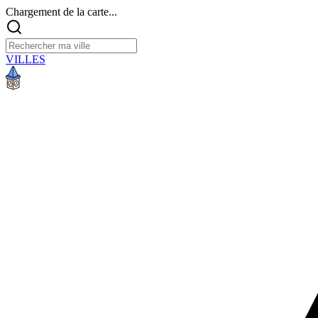
Chargement de la carte...
VILLES