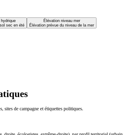
 hydrique
Élévation niveau mer
sol sec en été
Élévation prévue du niveau de la mer
atiques
 sites de campagne et étiquettes politiques.
oite, écologistes, extrême-droite), par profil territorial (urbain,