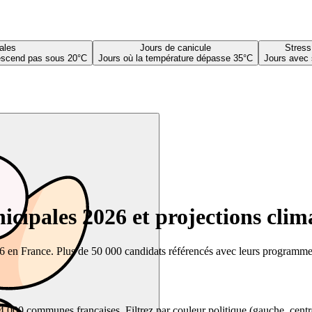
ales
Jours de canicule
Stress
descend pas sous 20°C
Jours où la température dépasse 35°C
Jours avec 
cipales 2026 et projections clim
26 en France. Plus de 50 000 candidats référencés avec leurs programmes,
00 communes françaises. Filtrez par couleur politique (gauche, centre, dr