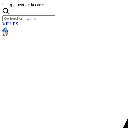
Chargement de la carte...
VILLES