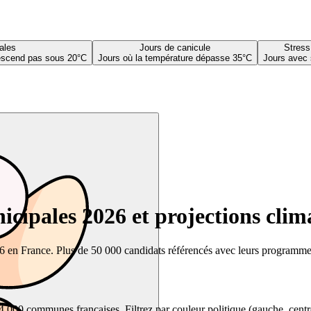
ales
Jours de canicule
Stress
descend pas sous 20°C
Jours où la température dépasse 35°C
Jours avec 
cipales 2026 et projections clim
26 en France. Plus de 50 000 candidats référencés avec leurs programmes,
00 communes françaises. Filtrez par couleur politique (gauche, centre, dr