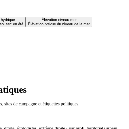
 hydrique
Élévation niveau mer
sol sec en été
Élévation prévue du niveau de la mer
atiques
 sites de campagne et étiquettes politiques.
oite, écologistes, extrême-droite), par profil territorial (urbain,