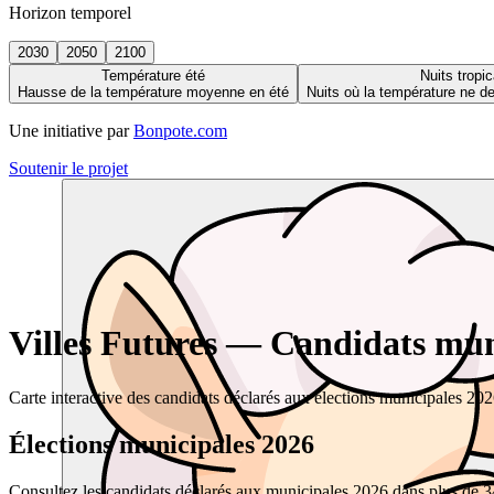
Horizon temporel
2030
2050
2100
Température été
Nuits tropic
Hausse de la température moyenne en été
Nuits où la température ne 
Une initiative par
Bonpote.com
Soutenir le projet
Villes Futures — Candidats muni
Carte interactive des candidats déclarés aux élections municipales 20
Élections municipales 2026
Consultez les candidats déclarés aux municipales 2026 dans plus de 34 0