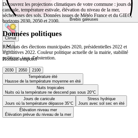
Découvrez les projections climatiques de votre commune : jours de
canicule, température estivale, élévation du niveau de la mer,
sécheresses des sols. Données issues de Météo France et du GIEC,
Brebis galeuses
horizons 2030, 2050 et 2100.
Données politiques
Climat
Résultats des élections municipales 2020, présidentielles 2022 et
législatives 2022. Couleur politique actuelle de la mairie, stabilité
politique, taux d'abstention.
Horizon temporel
2030
2050
2100
Température été
Hausse de la température moyenne en été
Nuits tropicales
Nuits où la température ne descend pas sous 20°C
Jours de canicule
Stress hydrique
Jours où la température dépasse 35°C
Jours avec sol sec en été
Élévation niveau mer
Élévation prévue du niveau de la mer