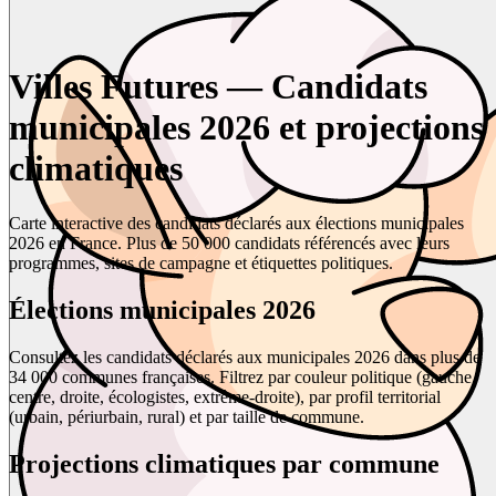
Villes Futures — Candidats
municipales 2026 et projections
climatiques
Carte interactive des candidats déclarés aux élections municipales
2026 en France. Plus de 50 000 candidats référencés avec leurs
programmes, sites de campagne et étiquettes politiques.
Élections municipales 2026
Consultez les candidats déclarés aux municipales 2026 dans plus de
34 000 communes françaises. Filtrez par couleur politique (gauche,
centre, droite, écologistes, extrême-droite), par profil territorial
(urbain, périurbain, rural) et par taille de commune.
Projections climatiques par commune