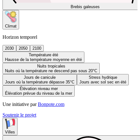
Brebis galeuses
Climat
Horizon temporel
2030
2050
2100
Température été
Hausse de la température moyenne en été
Nuits tropicales
Nuits où la température ne descend pas sous 20°C
Jours de canicule
Stress hydrique
Jours où la température dépasse 35°C
Jours avec sol sec en été
Élévation niveau mer
Élévation prévue du niveau de la mer
Une initiative par
Bonpote.com
Soutenir le projet
Villes