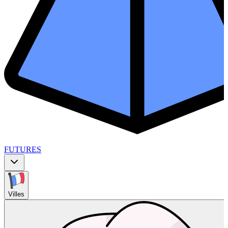
FUTURES
Villes