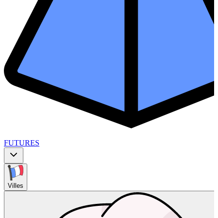
FUTURES
Villes