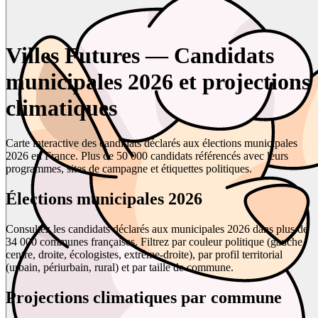
Villes Futures — Candidats
municipales 2026 et projections
climatiques
Carte interactive des candidats déclarés aux élections municipales
2026 en France. Plus de 50 000 candidats référencés avec leurs
programmes, sites de campagne et étiquettes politiques.
Élections municipales 2026
Consultez les candidats déclarés aux municipales 2026 dans plus de
34 000 communes françaises. Filtrez par couleur politique (gauche,
centre, droite, écologistes, extrême-droite), par profil territorial
(urbain, périurbain, rural) et par taille de commune.
Projections climatiques par commune