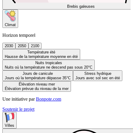
Brebis galeuses
Climat
Horizon temporel
2030
2050
2100
Température été
Hausse de la température moyenne en été
Nuits tropicales
Nuits où la température ne descend pas sous 20°C
Jours de canicule
Stress hydrique
Jours où la température dépasse 35°C
Jours avec sol sec en été
Élévation niveau mer
Élévation prévue du niveau de la mer
Une initiative par
Bonpote.com
Soutenir le projet
Villes