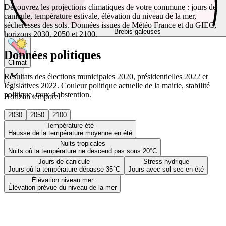
Découvrez les projections climatiques de votre commune : jours de
canicule, température estivale, élévation du niveau de la mer,
sécheresses des sols. Données issues de Météo France et du GIEC,
Brebis galeuses
horizons 2030, 2050 et 2100.
Données politiques
Climat
Résultats des élections municipales 2020, présidentielles 2022 et
législatives 2022. Couleur politique actuelle de la mairie, stabilité
politique, taux d'abstention.
Horizon temporel
2030
2050
2100
Température été
Hausse de la température moyenne en été
Nuits tropicales
Nuits où la température ne descend pas sous 20°C
Jours de canicule
Stress hydrique
Jours où la température dépasse 35°C
Jours avec sol sec en été
Élévation niveau mer
Élévation prévue du niveau de la mer