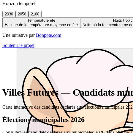
Horizon temporel
2030
2050
2100
Température été
Nuits tropic
Hausse de la température moyenne en été
Nuits où la température ne 
Une initiative par
Bonpote.com
Soutenir le projet
Villes Futures — Candidats muni
Carte interactive des candidats déclarés aux élections municipales 20
Élections municipales 2026
Consultez les candidats déclarés aux municipales 2026 dans plus de 34 0