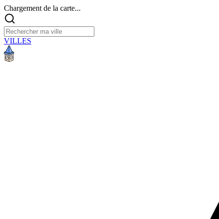
Chargement de la carte...
VILLES