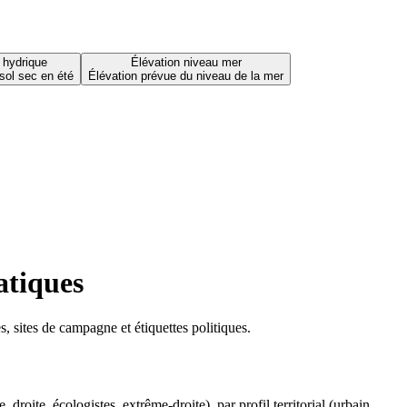
 hydrique
Élévation niveau mer
sol sec en été
Élévation prévue du niveau de la mer
atiques
 sites de campagne et étiquettes politiques.
oite, écologistes, extrême-droite), par profil territorial (urbain,