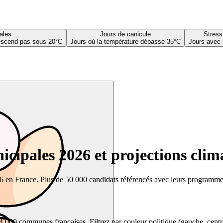
ales
Jours de canicule
Stress
descend pas sous 20°C
Jours où la température dépasse 35°C
Jours avec 
cipales 2026 et projections clim
26 en France. Plus de 50 000 candidats référencés avec leurs programmes,
00 communes françaises. Filtrez par couleur politique (gauche, centre, dr