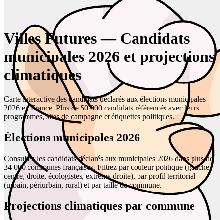
Villes Futures — Candidats
municipales 2026 et projections
climatiques
Carte interactive des candidats déclarés aux élections municipales
2026 en France. Plus de 50 000 candidats référencés avec leurs
programmes, sites de campagne et étiquettes politiques.
Élections municipales 2026
Consultez les candidats déclarés aux municipales 2026 dans plus de
34 000 communes françaises. Filtrez par couleur politique (gauche,
centre, droite, écologistes, extrême-droite), par profil territorial
(urbain, périurbain, rural) et par taille de commune.
Projections climatiques par commune