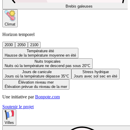
Brebis galeuses
Climat
Horizon temporel
2030
2050
2100
Température été
Hausse de la température moyenne en été
Nuits tropicales
Nuits où la température ne descend pas sous 20°C
Jours de canicule
Stress hydrique
Jours où la température dépasse 35°C
Jours avec sol sec en été
Élévation niveau mer
Élévation prévue du niveau de la mer
Une initiative par
Bonpote.com
Soutenir le projet
Villes