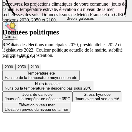
Découvrez les projections climatiques de votre commune : jours de
canicule, température estivale, élévation du niveau de la mer,
sécheresses des sols. Données issues de Météo France et du GIEC,
Brebis galeuses
horizons 2030, 2050 et 2100.
Données politiques
Climat
Résultats des élections municipales 2020, présidentielles 2022 et
législatives 2022. Couleur politique actuelle de la mairie, stabilité
politique, taux d'abstention.
Horizon temporel
2030
2050
2100
Température été
Hausse de la température moyenne en été
Nuits tropicales
Nuits où la température ne descend pas sous 20°C
Jours de canicule
Stress hydrique
Jours où la température dépasse 35°C
Jours avec sol sec en été
Élévation niveau mer
Élévation prévue du niveau de la mer