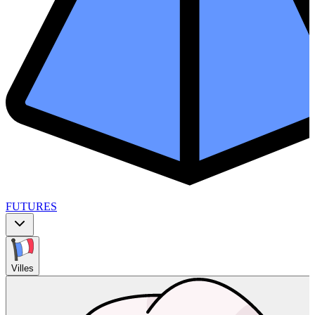
FUTURES
Villes