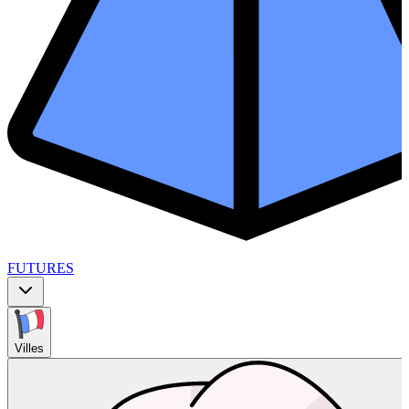
FUTURES
Villes