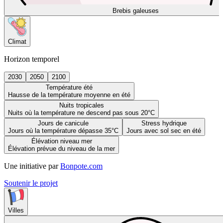
Brebis galeuses
Climat
Horizon temporel
2030
2050
2100
Température été
Hausse de la température moyenne en été
Nuits tropicales
Nuits où la température ne descend pas sous 20°C
Jours de canicule
Stress hydrique
Jours où la température dépasse 35°C
Jours avec sol sec en été
Élévation niveau mer
Élévation prévue du niveau de la mer
Une initiative par
Bonpote.com
Soutenir le projet
Villes