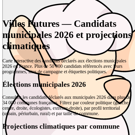
Villes Futures — Candidats
municipales 2026 et projections
climatiques
Carte interactive des candidats déclarés aux élections municipales
2026 en France. Plus de 50 000 candidats référencés avec leurs
programmes, sites de campagne et étiquettes politiques.
Élections municipales 2026
Consultez les candidats déclarés aux municipales 2026 dans plus de
34 000 communes françaises. Filtrez par couleur politique (gauche,
centre, droite, écologistes, extrême-droite), par profil territorial
(urbain, périurbain, rural) et par taille de commune.
Projections climatiques par commune