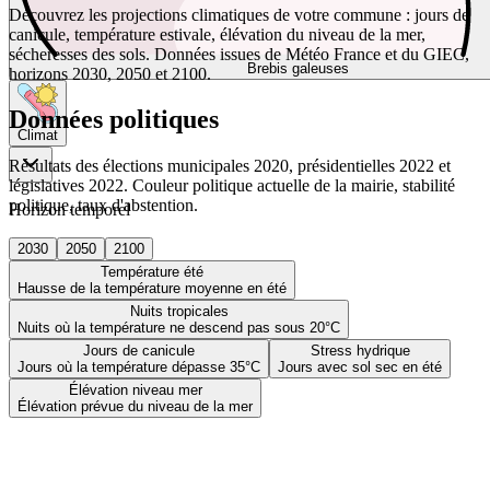
Découvrez les projections climatiques de votre commune : jours de
canicule, température estivale, élévation du niveau de la mer,
sécheresses des sols. Données issues de Météo France et du GIEC,
Brebis galeuses
horizons 2030, 2050 et 2100.
Données politiques
Climat
Résultats des élections municipales 2020, présidentielles 2022 et
législatives 2022. Couleur politique actuelle de la mairie, stabilité
politique, taux d'abstention.
Horizon temporel
2030
2050
2100
Température été
Hausse de la température moyenne en été
Nuits tropicales
Nuits où la température ne descend pas sous 20°C
Jours de canicule
Stress hydrique
Jours où la température dépasse 35°C
Jours avec sol sec en été
Élévation niveau mer
Élévation prévue du niveau de la mer