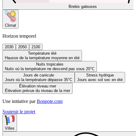
Brebis galeuses
Climat
Horizon temporel
2030
2050
2100
Température été
Hausse de la température moyenne en été
Nuits tropicales
Nuits où la température ne descend pas sous 20°C
Jours de canicule
Stress hydrique
Jours où la température dépasse 35°C
Jours avec sol sec en été
Élévation niveau mer
Élévation prévue du niveau de la mer
Une initiative par
Bonpote.com
Soutenir le projet
Villes