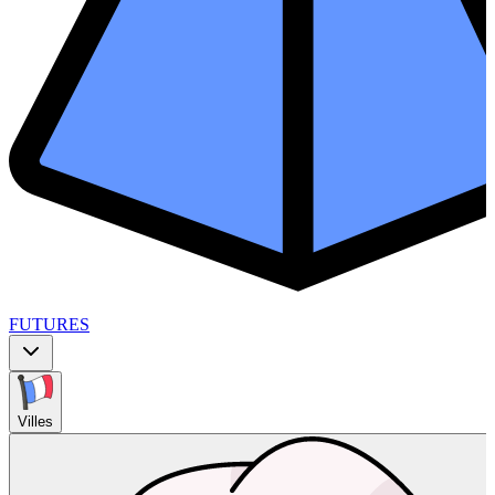
FUTURES
Villes