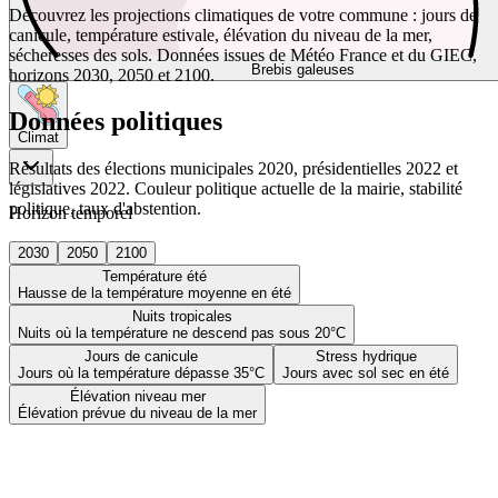
Découvrez les projections climatiques de votre commune : jours de
canicule, température estivale, élévation du niveau de la mer,
sécheresses des sols. Données issues de Météo France et du GIEC,
Brebis galeuses
horizons 2030, 2050 et 2100.
Données politiques
Climat
Résultats des élections municipales 2020, présidentielles 2022 et
législatives 2022. Couleur politique actuelle de la mairie, stabilité
politique, taux d'abstention.
Horizon temporel
2030
2050
2100
Température été
Hausse de la température moyenne en été
Nuits tropicales
Nuits où la température ne descend pas sous 20°C
Jours de canicule
Stress hydrique
Jours où la température dépasse 35°C
Jours avec sol sec en été
Élévation niveau mer
Élévation prévue du niveau de la mer