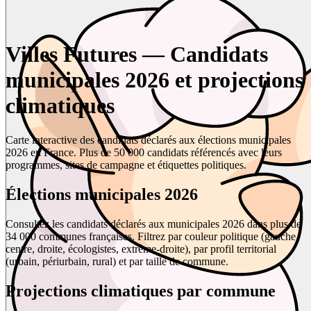
Villes Futures — Candidats
municipales 2026 et projections
climatiques
Carte interactive des candidats déclarés aux élections municipales
2026 en France. Plus de 50 000 candidats référencés avec leurs
programmes, sites de campagne et étiquettes politiques.
Élections municipales 2026
Consultez les candidats déclarés aux municipales 2026 dans plus de
34 000 communes françaises. Filtrez par couleur politique (gauche,
centre, droite, écologistes, extrême-droite), par profil territorial
(urbain, périurbain, rural) et par taille de commune.
Projections climatiques par commune