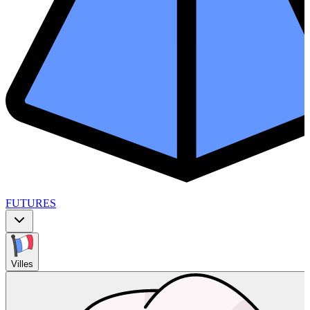
FUTURES
Villes