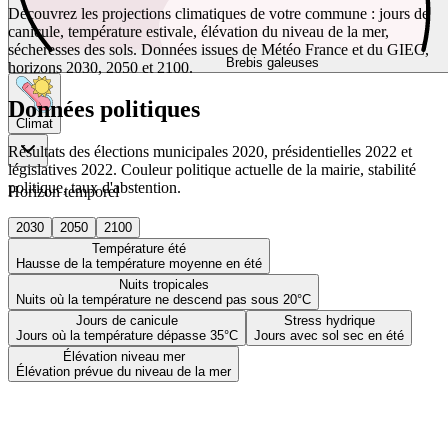
Découvrez les projections climatiques de votre commune : jours de
canicule, température estivale, élévation du niveau de la mer,
sécheresses des sols. Données issues de Météo France et du GIEC,
Brebis galeuses
horizons 2030, 2050 et 2100.
Données politiques
Climat
Résultats des élections municipales 2020, présidentielles 2022 et
législatives 2022. Couleur politique actuelle de la mairie, stabilité
politique, taux d'abstention.
Horizon temporel
2030
2050
2100
Température été
Hausse de la température moyenne en été
Nuits tropicales
Nuits où la température ne descend pas sous 20°C
Jours de canicule
Stress hydrique
Jours où la température dépasse 35°C
Jours avec sol sec en été
Élévation niveau mer
Élévation prévue du niveau de la mer