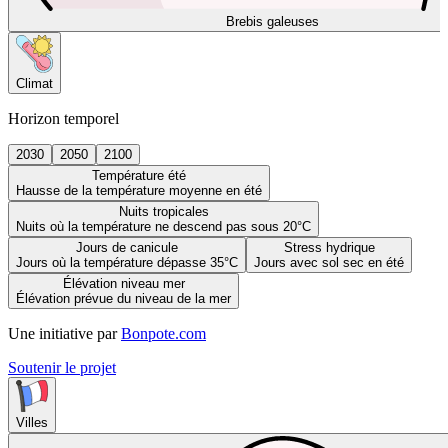
Brebis galeuses
Climat
Horizon temporel
2030
2050
2100
Température été
Hausse de la température moyenne en été
Nuits tropicales
Nuits où la température ne descend pas sous 20°C
Jours de canicule
Stress hydrique
Jours où la température dépasse 35°C
Jours avec sol sec en été
Élévation niveau mer
Élévation prévue du niveau de la mer
Une initiative par
Bonpote.com
Soutenir le projet
Villes