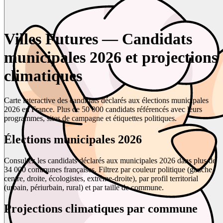
Villes Futures — Candidats
municipales 2026 et projections
climatiques
Carte interactive des candidats déclarés aux élections municipales
2026 en France. Plus de 50 000 candidats référencés avec leurs
programmes, sites de campagne et étiquettes politiques.
Élections municipales 2026
Consultez les candidats déclarés aux municipales 2026 dans plus de
34 000 communes françaises. Filtrez par couleur politique (gauche,
centre, droite, écologistes, extrême-droite), par profil territorial
(urbain, périurbain, rural) et par taille de commune.
Projections climatiques par commune