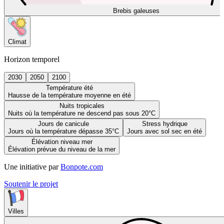
Brebis galeuses
Climat
Horizon temporel
2030
2050
2100
Température été
Hausse de la température moyenne en été
Nuits tropicales
Nuits où la température ne descend pas sous 20°C
Jours de canicule
Stress hydrique
Jours où la température dépasse 35°C
Jours avec sol sec en été
Élévation niveau mer
Élévation prévue du niveau de la mer
Une initiative par
Bonpote.com
Soutenir le projet
Villes