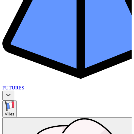
FUTURES
Villes