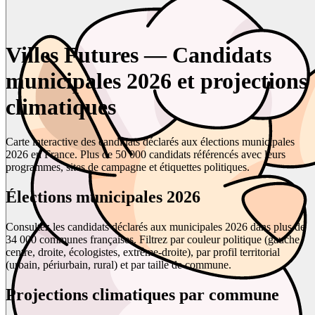
Villes Futures — Candidats
municipales 2026 et projections
climatiques
Carte interactive des candidats déclarés aux élections municipales
2026 en France. Plus de 50 000 candidats référencés avec leurs
programmes, sites de campagne et étiquettes politiques.
Élections municipales 2026
Consultez les candidats déclarés aux municipales 2026 dans plus de
34 000 communes françaises. Filtrez par couleur politique (gauche,
centre, droite, écologistes, extrême-droite), par profil territorial
(urbain, périurbain, rural) et par taille de commune.
Projections climatiques par commune