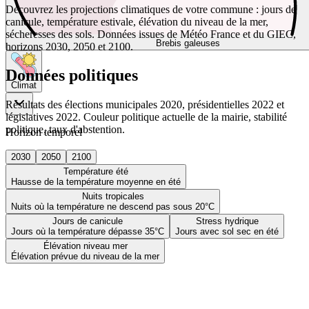
Découvrez les projections climatiques de votre commune : jours de
canicule, température estivale, élévation du niveau de la mer,
sécheresses des sols. Données issues de Météo France et du GIEC,
Brebis galeuses
horizons 2030, 2050 et 2100.
Données politiques
Climat
Résultats des élections municipales 2020, présidentielles 2022 et
législatives 2022. Couleur politique actuelle de la mairie, stabilité
politique, taux d'abstention.
Horizon temporel
2030
2050
2100
Température été
Hausse de la température moyenne en été
Nuits tropicales
Nuits où la température ne descend pas sous 20°C
Jours de canicule
Stress hydrique
Jours où la température dépasse 35°C
Jours avec sol sec en été
Élévation niveau mer
Élévation prévue du niveau de la mer