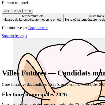
Horizon temporel
2030
2050
2100
Température été
Nuits tropic
Hausse de la température moyenne en été
Nuits où la température ne 
Une initiative par
Bonpote.com
Soutenir le projet
Villes Futures — Candidats muni
Carte interactive des candidats déclarés aux élections municipales 20
Élections municipales 2026
Consultez les candidats déclarés aux municipales 2026 dans plus de 34 0