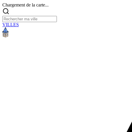
Chargement de la carte...
VILLES