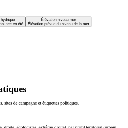
 hydrique
Élévation niveau mer
sol sec en été
Élévation prévue du niveau de la mer
atiques
 sites de campagne et étiquettes politiques.
oite, écologistes, extrême-droite), par profil territorial (urbain,