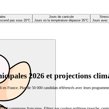
ales
Jours de canicule
Stress
descend pas sous 20°C
Jours où la température dépasse 35°C
Jours avec 
cipales 2026 et projections clim
26 en France. Plus de 50 000 candidats référencés avec leurs programmes,
00 communes françaises. Filtrez par couleur politique (gauche, centre, dr