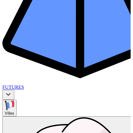
FUTURES
Villes