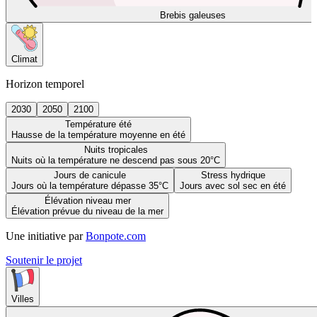
Brebis galeuses
Climat
Horizon temporel
2030
2050
2100
Température été
Hausse de la température moyenne en été
Nuits tropicales
Nuits où la température ne descend pas sous 20°C
Jours de canicule
Stress hydrique
Jours où la température dépasse 35°C
Jours avec sol sec en été
Élévation niveau mer
Élévation prévue du niveau de la mer
Une initiative par
Bonpote.com
Soutenir le projet
Villes