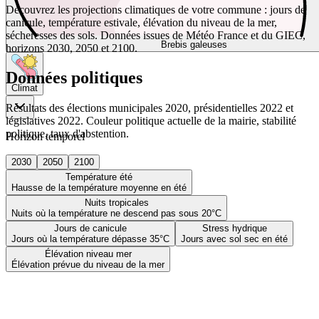
Découvrez les projections climatiques de votre commune : jours de
canicule, température estivale, élévation du niveau de la mer,
sécheresses des sols. Données issues de Météo France et du GIEC,
Brebis galeuses
horizons 2030, 2050 et 2100.
Données politiques
Climat
Résultats des élections municipales 2020, présidentielles 2022 et
législatives 2022. Couleur politique actuelle de la mairie, stabilité
politique, taux d'abstention.
Horizon temporel
2030
2050
2100
Température été
Hausse de la température moyenne en été
Nuits tropicales
Nuits où la température ne descend pas sous 20°C
Jours de canicule
Stress hydrique
Jours où la température dépasse 35°C
Jours avec sol sec en été
Élévation niveau mer
Élévation prévue du niveau de la mer