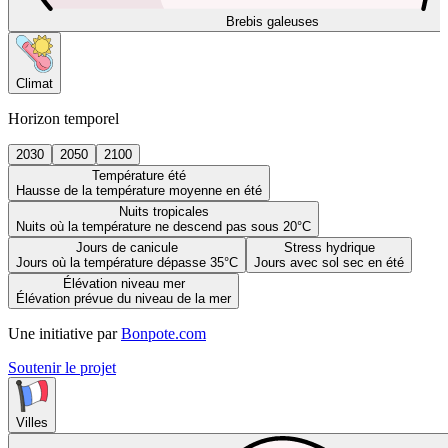
Brebis galeuses
Climat
Horizon temporel
2030
2050
2100
Température été
Hausse de la température moyenne en été
Nuits tropicales
Nuits où la température ne descend pas sous 20°C
Jours de canicule
Stress hydrique
Jours où la température dépasse 35°C
Jours avec sol sec en été
Élévation niveau mer
Élévation prévue du niveau de la mer
Une initiative par
Bonpote.com
Soutenir le projet
Villes