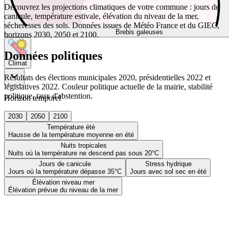
Découvrez les projections climatiques de votre commune : jours de
canicule, température estivale, élévation du niveau de la mer,
sécheresses des sols. Données issues de Météo France et du GIEC,
Brebis galeuses
horizons 2030, 2050 et 2100.
Données politiques
Climat
Résultats des élections municipales 2020, présidentielles 2022 et
législatives 2022. Couleur politique actuelle de la mairie, stabilité
politique, taux d'abstention.
Horizon temporel
2030
2050
2100
Température été
Hausse de la température moyenne en été
Nuits tropicales
Nuits où la température ne descend pas sous 20°C
Jours de canicule
Stress hydrique
Jours où la température dépasse 35°C
Jours avec sol sec en été
Élévation niveau mer
Élévation prévue du niveau de la mer