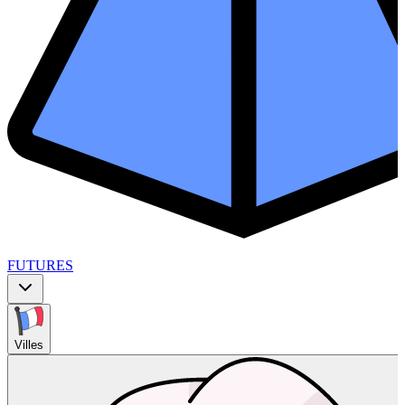
FUTURES
Villes