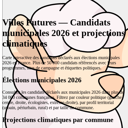
Villes Futures — Candidats
municipales 2026 et projections
climatiques
Carte interactive des candidats déclarés aux élections municipales
2026 en France. Plus de 50 000 candidats référencés avec leurs
programmes, sites de campagne et étiquettes politiques.
Élections municipales 2026
Consultez les candidats déclarés aux municipales 2026 dans plus de
34 000 communes françaises. Filtrez par couleur politique (gauche,
centre, droite, écologistes, extrême-droite), par profil territorial
(urbain, périurbain, rural) et par taille de commune.
Projections climatiques par commune