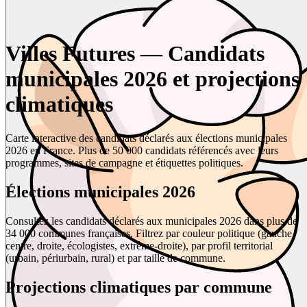
Villes Futures — Candidats
municipales 2026 et projections
climatiques
Carte interactive des candidats déclarés aux élections municipales
2026 en France. Plus de 50 000 candidats référencés avec leurs
programmes, sites de campagne et étiquettes politiques.
Élections municipales 2026
Consultez les candidats déclarés aux municipales 2026 dans plus de
34 000 communes françaises. Filtrez par couleur politique (gauche,
centre, droite, écologistes, extrême-droite), par profil territorial
(urbain, périurbain, rural) et par taille de commune.
Projections climatiques par commune