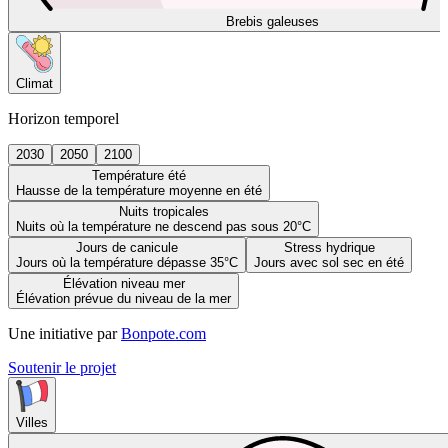
Brebis galeuses
Climat
Horizon temporel
2030
2050
2100
Température été
Hausse de la température moyenne en été
Nuits tropicales
Nuits où la température ne descend pas sous 20°C
Jours de canicule
Stress hydrique
Jours où la température dépasse 35°C
Jours avec sol sec en été
Élévation niveau mer
Élévation prévue du niveau de la mer
Une initiative par
Bonpote.com
Soutenir le projet
Villes