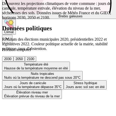
Découvrez les projections climatiques de votre commune : jours de
canicule, température estivale, élévation du niveau de la mer,
sécheresses des sols. Données issues de Météo France et du GIEC,
Brebis galeuses
horizons 2030, 2050 et 2100.
Données politiques
Climat
Résultats des élections municipales 2020, présidentielles 2022 et
législatives 2022. Couleur politique actuelle de la mairie, stabilité
politique, taux d'abstention.
Horizon temporel
2030
2050
2100
Température été
Hausse de la température moyenne en été
Nuits tropicales
Nuits où la température ne descend pas sous 20°C
Jours de canicule
Stress hydrique
Jours où la température dépasse 35°C
Jours avec sol sec en été
Élévation niveau mer
Élévation prévue du niveau de la mer