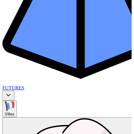
FUTURES
Villes