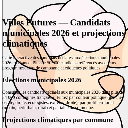
Villes Futures — Candidats
municipales 2026 et projections
climatiques
Carte interactive des candidats déclarés aux élections municipales
2026 en France. Plus de 50 000 candidats référencés avec leurs
programmes, sites de campagne et étiquettes politiques.
Élections municipales 2026
Consultez les candidats déclarés aux municipales 2026 dans plus de
34 000 communes françaises. Filtrez par couleur politique (gauche,
centre, droite, écologistes, extrême-droite), par profil territorial
(urbain, périurbain, rural) et par taille de commune.
Projections climatiques par commune