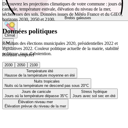
Découvrez les projections climatiques de votre commune : jours de
canicule, température estivale, élévation du niveau de la mer,
sécheresses des sols. Données issues de Météo France et du GIEC,
Brebis galeuses
horizons 2030, 2050 et 2100.
Données politiques
Climat
Résultats des élections municipales 2020, présidentielles 2022 et
législatives 2022. Couleur politique actuelle de la mairie, stabilité
politique, taux d'abstention.
Horizon temporel
2030
2050
2100
Température été
Hausse de la température moyenne en été
Nuits tropicales
Nuits où la température ne descend pas sous 20°C
Jours de canicule
Stress hydrique
Jours où la température dépasse 35°C
Jours avec sol sec en été
Élévation niveau mer
Élévation prévue du niveau de la mer