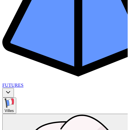
FUTURES
Villes