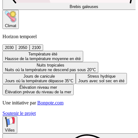
Brebis galeuses
Climat
Horizon temporel
2030
2050
2100
Température été
Hausse de la température moyenne en été
Nuits tropicales
Nuits où la température ne descend pas sous 20°C
Jours de canicule
Stress hydrique
Jours où la température dépasse 35°C
Jours avec sol sec en été
Élévation niveau mer
Élévation prévue du niveau de la mer
Une initiative par
Bonpote.com
Soutenir le projet
Villes