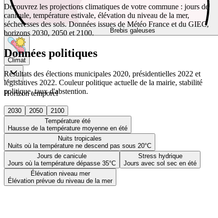
Découvrez les projections climatiques de votre commune : jours de
canicule, température estivale, élévation du niveau de la mer,
sécheresses des sols. Données issues de Météo France et du GIEC,
Brebis galeuses
horizons 2030, 2050 et 2100.
Données politiques
Climat
Résultats des élections municipales 2020, présidentielles 2022 et
législatives 2022. Couleur politique actuelle de la mairie, stabilité
politique, taux d'abstention.
Horizon temporel
2030
2050
2100
Température été
Hausse de la température moyenne en été
Nuits tropicales
Nuits où la température ne descend pas sous 20°C
Jours de canicule
Stress hydrique
Jours où la température dépasse 35°C
Jours avec sol sec en été
Élévation niveau mer
Élévation prévue du niveau de la mer