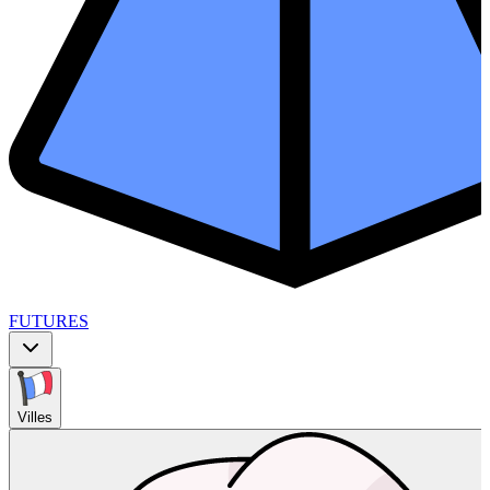
FUTURES
Villes