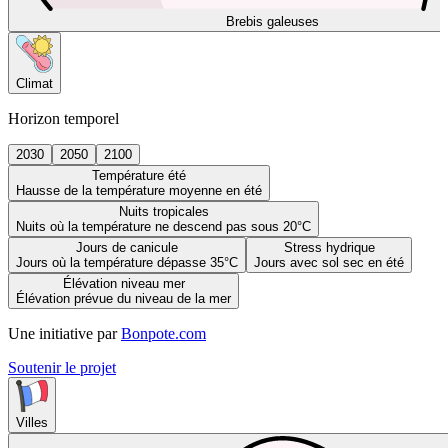
Brebis galeuses
Climat
Horizon temporel
2030
2050
2100
Température été
Hausse de la température moyenne en été
Nuits tropicales
Nuits où la température ne descend pas sous 20°C
Jours de canicule
Stress hydrique
Jours où la température dépasse 35°C
Jours avec sol sec en été
Élévation niveau mer
Élévation prévue du niveau de la mer
Une initiative par
Bonpote.com
Soutenir le projet
Villes