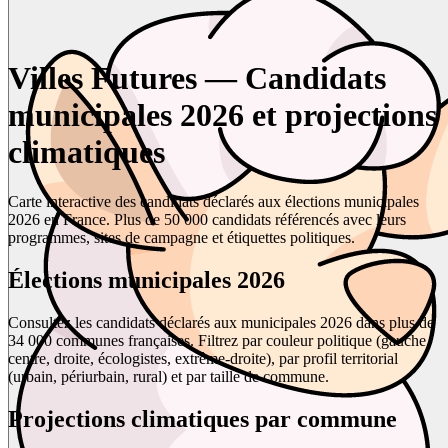
Villes Futures — Candidats
municipales 2026 et projections
climatiques
Carte interactive des candidats déclarés aux élections municipales
2026 en France. Plus de 50 000 candidats référencés avec leurs
programmes, sites de campagne et étiquettes politiques.
Élections municipales 2026
Consultez les candidats déclarés aux municipales 2026 dans plus de
34 000 communes françaises. Filtrez par couleur politique (gauche,
centre, droite, écologistes, extrême-droite), par profil territorial
(urbain, périurbain, rural) et par taille de commune.
Projections climatiques par commune