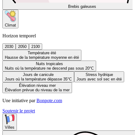
Brebis galeuses
Climat
Horizon temporel
2030
2050
2100
Température été
Hausse de la température moyenne en été
Nuits tropicales
Nuits où la température ne descend pas sous 20°C
Jours de canicule
Stress hydrique
Jours où la température dépasse 35°C
Jours avec sol sec en été
Élévation niveau mer
Élévation prévue du niveau de la mer
Une initiative par
Bonpote.com
Soutenir le projet
Villes