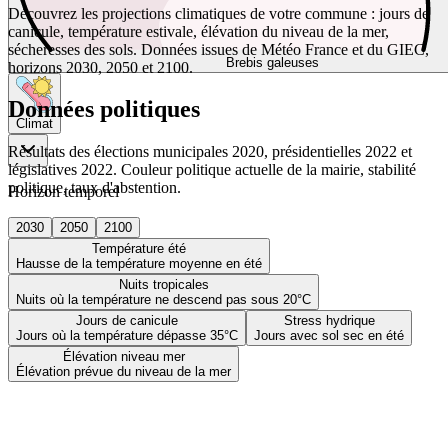
Découvrez les projections climatiques de votre commune : jours de
canicule, température estivale, élévation du niveau de la mer,
sécheresses des sols. Données issues de Météo France et du GIEC,
Brebis galeuses
horizons 2030, 2050 et 2100.
Données politiques
Climat
Résultats des élections municipales 2020, présidentielles 2022 et
législatives 2022. Couleur politique actuelle de la mairie, stabilité
politique, taux d'abstention.
Horizon temporel
2030
2050
2100
Température été
Hausse de la température moyenne en été
Nuits tropicales
Nuits où la température ne descend pas sous 20°C
Jours de canicule
Stress hydrique
Jours où la température dépasse 35°C
Jours avec sol sec en été
Élévation niveau mer
Élévation prévue du niveau de la mer