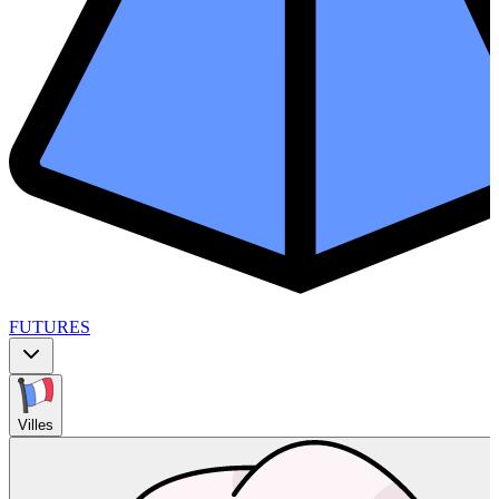
FUTURES
Villes