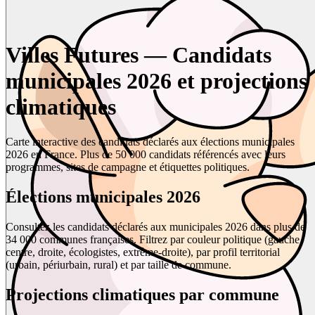
Villes Futures — Candidats
municipales 2026 et projections
climatiques
Carte interactive des candidats déclarés aux élections municipales
2026 en France. Plus de 50 000 candidats référencés avec leurs
programmes, sites de campagne et étiquettes politiques.
Élections municipales 2026
Consultez les candidats déclarés aux municipales 2026 dans plus de
34 000 communes françaises. Filtrez par couleur politique (gauche,
centre, droite, écologistes, extrême-droite), par profil territorial
(urbain, périurbain, rural) et par taille de commune.
Projections climatiques par commune