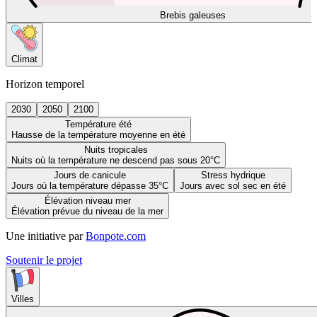
Brebis galeuses
Climat
Horizon temporel
2030
2050
2100
Température été
Hausse de la température moyenne en été
Nuits tropicales
Nuits où la température ne descend pas sous 20°C
Jours de canicule
Stress hydrique
Jours où la température dépasse 35°C
Jours avec sol sec en été
Élévation niveau mer
Élévation prévue du niveau de la mer
Une initiative par
Bonpote.com
Soutenir le projet
Villes