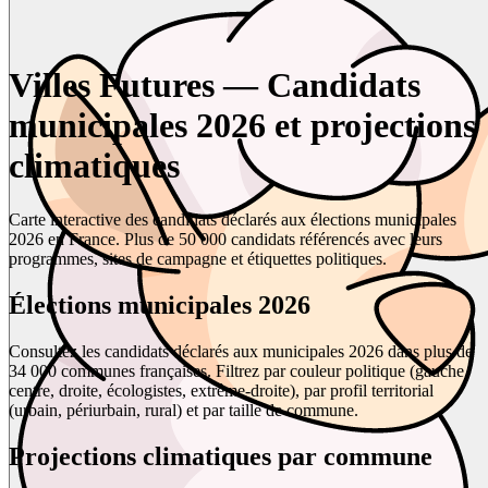
Villes Futures — Candidats
municipales 2026 et projections
climatiques
Carte interactive des candidats déclarés aux élections municipales
2026 en France. Plus de 50 000 candidats référencés avec leurs
programmes, sites de campagne et étiquettes politiques.
Élections municipales 2026
Consultez les candidats déclarés aux municipales 2026 dans plus de
34 000 communes françaises. Filtrez par couleur politique (gauche,
centre, droite, écologistes, extrême-droite), par profil territorial
(urbain, périurbain, rural) et par taille de commune.
Projections climatiques par commune