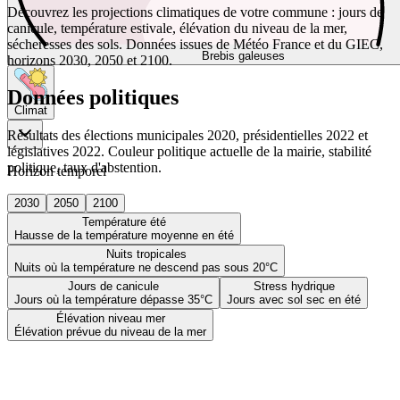
Découvrez les projections climatiques de votre commune : jours de
canicule, température estivale, élévation du niveau de la mer,
sécheresses des sols. Données issues de Météo France et du GIEC,
Brebis galeuses
horizons 2030, 2050 et 2100.
Données politiques
Climat
Résultats des élections municipales 2020, présidentielles 2022 et
législatives 2022. Couleur politique actuelle de la mairie, stabilité
politique, taux d'abstention.
Horizon temporel
2030
2050
2100
Température été
Hausse de la température moyenne en été
Nuits tropicales
Nuits où la température ne descend pas sous 20°C
Jours de canicule
Stress hydrique
Jours où la température dépasse 35°C
Jours avec sol sec en été
Élévation niveau mer
Élévation prévue du niveau de la mer