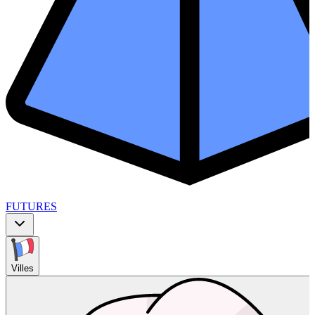
FUTURES
Villes