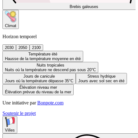
Brebis galeuses
Climat
Horizon temporel
2030
2050
2100
Température été
Hausse de la température moyenne en été
Nuits tropicales
Nuits où la température ne descend pas sous 20°C
Jours de canicule
Stress hydrique
Jours où la température dépasse 35°C
Jours avec sol sec en été
Élévation niveau mer
Élévation prévue du niveau de la mer
Une initiative par
Bonpote.com
Soutenir le projet
Villes