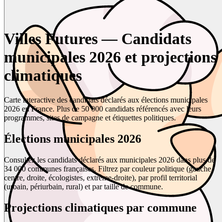
Villes Futures — Candidats
municipales 2026 et projections
climatiques
Carte interactive des candidats déclarés aux élections municipales
2026 en France. Plus de 50 000 candidats référencés avec leurs
programmes, sites de campagne et étiquettes politiques.
Élections municipales 2026
Consultez les candidats déclarés aux municipales 2026 dans plus de
34 000 communes françaises. Filtrez par couleur politique (gauche,
centre, droite, écologistes, extrême-droite), par profil territorial
(urbain, périurbain, rural) et par taille de commune.
Projections climatiques par commune