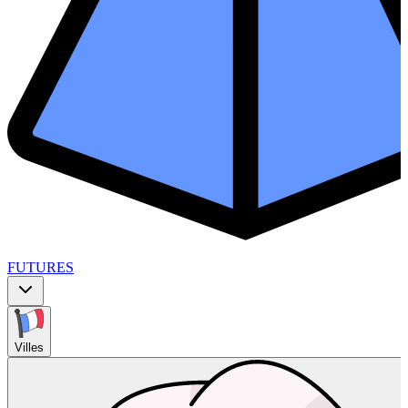
FUTURES
Villes