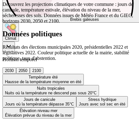
Découvrez les projections climatiques de votre commune : jours de
canicule, température estivale, élévation du niveau de la mer,
sécheresses des sols. Données issues de Météo France et du GIEC,
Brebis galeuses
horizons 2030, 2050 et 2100.
Données politiques
Climat
Résultats des élections municipales 2020, présidentielles 2022 et
législatives 2022. Couleur politique actuelle de la mairie, stabilité
politique, taux d'abstention.
Horizon temporel
2030
2050
2100
Température été
Hausse de la température moyenne en été
Nuits tropicales
Nuits où la température ne descend pas sous 20°C
Jours de canicule
Stress hydrique
Jours où la température dépasse 35°C
Jours avec sol sec en été
Élévation niveau mer
Élévation prévue du niveau de la mer