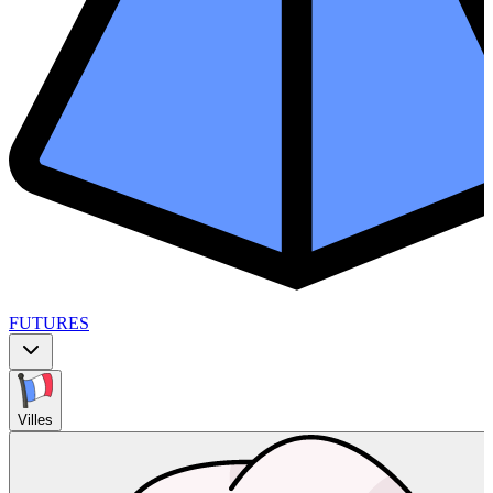
FUTURES
Villes