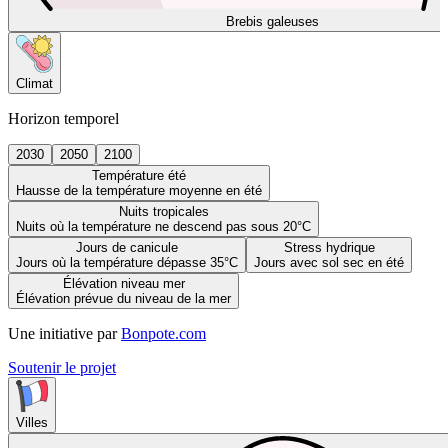
Brebis galeuses
Climat
Horizon temporel
2030
2050
2100
Température été
Hausse de la température moyenne en été
Nuits tropicales
Nuits où la température ne descend pas sous 20°C
Jours de canicule
Stress hydrique
Jours où la température dépasse 35°C
Jours avec sol sec en été
Élévation niveau mer
Élévation prévue du niveau de la mer
Une initiative par
Bonpote.com
Soutenir le projet
Villes