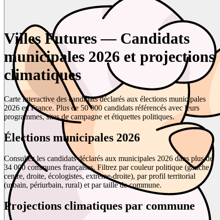
Villes Futures — Candidats
municipales 2026 et projections
climatiques
Carte interactive des candidats déclarés aux élections municipales
2026 en France. Plus de 50 000 candidats référencés avec leurs
programmes, sites de campagne et étiquettes politiques.
Élections municipales 2026
Consultez les candidats déclarés aux municipales 2026 dans plus de
34 000 communes françaises. Filtrez par couleur politique (gauche,
centre, droite, écologistes, extrême-droite), par profil territorial
(urbain, périurbain, rural) et par taille de commune.
Projections climatiques par commune