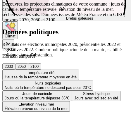
Découvrez les projections climatiques de votre commune : jours de
canicule, température estivale, élévation du niveau de la mer,
sécheresses des sols. Données issues de Météo France et du GIEC,
Brebis galeuses
horizons 2030, 2050 et 2100.
Données politiques
Climat
Résultats des élections municipales 2020, présidentielles 2022 et
législatives 2022. Couleur politique actuelle de la mairie, stabilité
politique, taux d'abstention.
Horizon temporel
2030
2050
2100
Température été
Hausse de la température moyenne en été
Nuits tropicales
Nuits où la température ne descend pas sous 20°C
Jours de canicule
Stress hydrique
Jours où la température dépasse 35°C
Jours avec sol sec en été
Élévation niveau mer
Élévation prévue du niveau de la mer