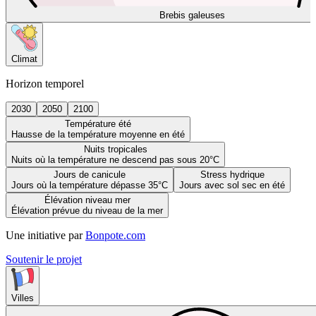
Brebis galeuses
Climat
Horizon temporel
2030
2050
2100
Température été
Hausse de la température moyenne en été
Nuits tropicales
Nuits où la température ne descend pas sous 20°C
Jours de canicule
Stress hydrique
Jours où la température dépasse 35°C
Jours avec sol sec en été
Élévation niveau mer
Élévation prévue du niveau de la mer
Une initiative par
Bonpote.com
Soutenir le projet
Villes