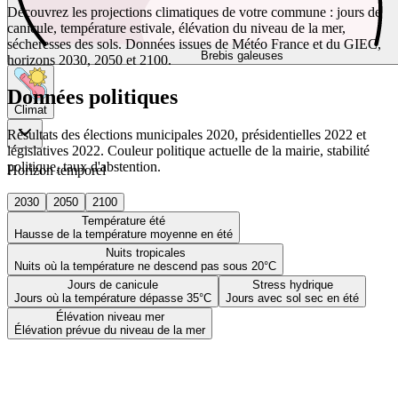
Découvrez les projections climatiques de votre commune : jours de
canicule, température estivale, élévation du niveau de la mer,
sécheresses des sols. Données issues de Météo France et du GIEC,
Brebis galeuses
horizons 2030, 2050 et 2100.
Données politiques
Climat
Résultats des élections municipales 2020, présidentielles 2022 et
législatives 2022. Couleur politique actuelle de la mairie, stabilité
politique, taux d'abstention.
Horizon temporel
2030
2050
2100
Température été
Hausse de la température moyenne en été
Nuits tropicales
Nuits où la température ne descend pas sous 20°C
Jours de canicule
Stress hydrique
Jours où la température dépasse 35°C
Jours avec sol sec en été
Élévation niveau mer
Élévation prévue du niveau de la mer