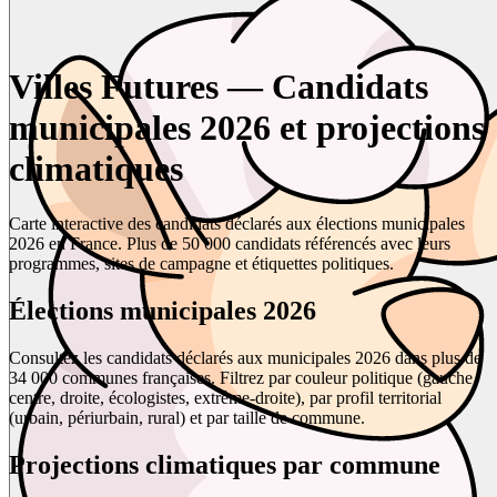
Villes Futures — Candidats
municipales 2026 et projections
climatiques
Carte interactive des candidats déclarés aux élections municipales
2026 en France. Plus de 50 000 candidats référencés avec leurs
programmes, sites de campagne et étiquettes politiques.
Élections municipales 2026
Consultez les candidats déclarés aux municipales 2026 dans plus de
34 000 communes françaises. Filtrez par couleur politique (gauche,
centre, droite, écologistes, extrême-droite), par profil territorial
(urbain, périurbain, rural) et par taille de commune.
Projections climatiques par commune