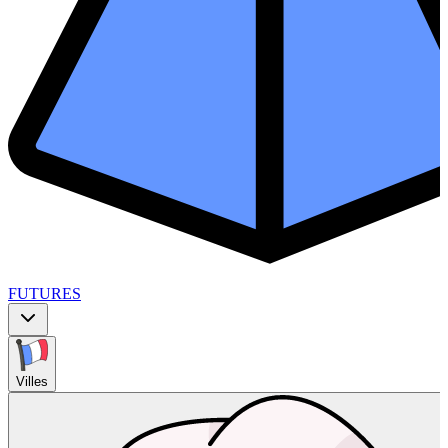
FUTURES
Villes