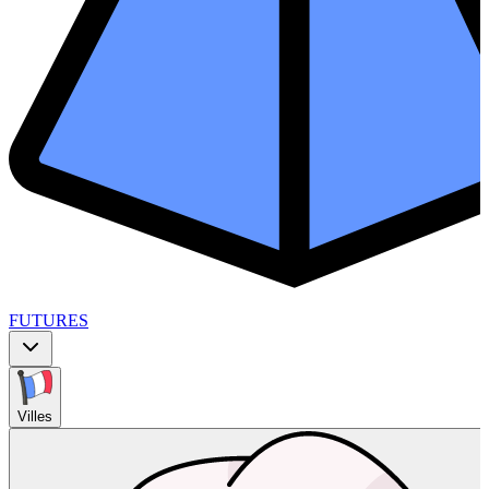
FUTURES
Villes