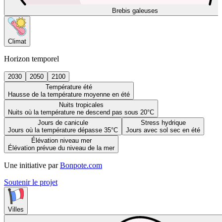
Brebis galeuses
Climat
Horizon temporel
2030
2050
2100
Température été
Hausse de la température moyenne en été
Nuits tropicales
Nuits où la température ne descend pas sous 20°C
Jours de canicule
Stress hydrique
Jours où la température dépasse 35°C
Jours avec sol sec en été
Élévation niveau mer
Élévation prévue du niveau de la mer
Une initiative par
Bonpote.com
Soutenir le projet
Villes