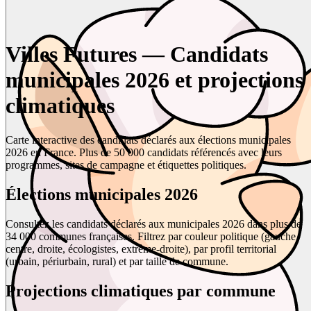
Villes Futures — Candidats
municipales 2026 et projections
climatiques
Carte interactive des candidats déclarés aux élections municipales
2026 en France. Plus de 50 000 candidats référencés avec leurs
programmes, sites de campagne et étiquettes politiques.
Élections municipales 2026
Consultez les candidats déclarés aux municipales 2026 dans plus de
34 000 communes françaises. Filtrez par couleur politique (gauche,
centre, droite, écologistes, extrême-droite), par profil territorial
(urbain, périurbain, rural) et par taille de commune.
Projections climatiques par commune