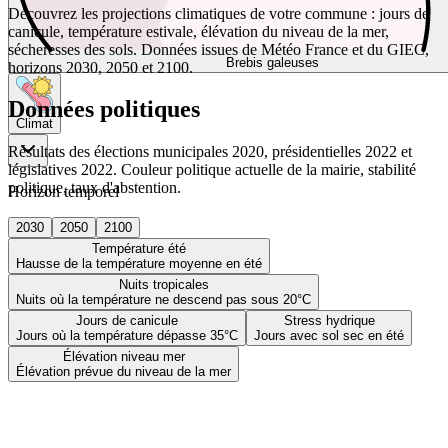
Découvrez les projections climatiques de votre commune : jours de
canicule, température estivale, élévation du niveau de la mer,
sécheresses des sols. Données issues de Météo France et du GIEC,
Brebis galeuses
horizons 2030, 2050 et 2100.
Données politiques
Climat
Résultats des élections municipales 2020, présidentielles 2022 et
législatives 2022. Couleur politique actuelle de la mairie, stabilité
politique, taux d'abstention.
Horizon temporel
2030
2050
2100
Température été
Hausse de la température moyenne en été
Nuits tropicales
Nuits où la température ne descend pas sous 20°C
Jours de canicule
Stress hydrique
Jours où la température dépasse 35°C
Jours avec sol sec en été
Élévation niveau mer
Élévation prévue du niveau de la mer