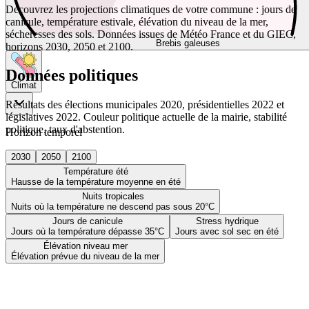
Découvrez les projections climatiques de votre commune : jours de
canicule, température estivale, élévation du niveau de la mer,
sécheresses des sols. Données issues de Météo France et du GIEC,
Brebis galeuses
horizons 2030, 2050 et 2100.
Données politiques
Climat
Résultats des élections municipales 2020, présidentielles 2022 et
législatives 2022. Couleur politique actuelle de la mairie, stabilité
politique, taux d'abstention.
Horizon temporel
2030
2050
2100
Température été
Hausse de la température moyenne en été
Nuits tropicales
Nuits où la température ne descend pas sous 20°C
Jours de canicule
Stress hydrique
Jours où la température dépasse 35°C
Jours avec sol sec en été
Élévation niveau mer
Élévation prévue du niveau de la mer