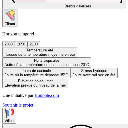
Brebis galeuses
Climat
Horizon temporel
2030
2050
2100
Température été
Hausse de la température moyenne en été
Nuits tropicales
Nuits où la température ne descend pas sous 20°C
Jours de canicule
Stress hydrique
Jours où la température dépasse 35°C
Jours avec sol sec en été
Élévation niveau mer
Élévation prévue du niveau de la mer
Une initiative par
Bonpote.com
Soutenir le projet
Villes