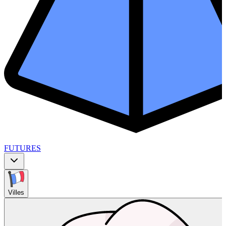
FUTURES
Villes