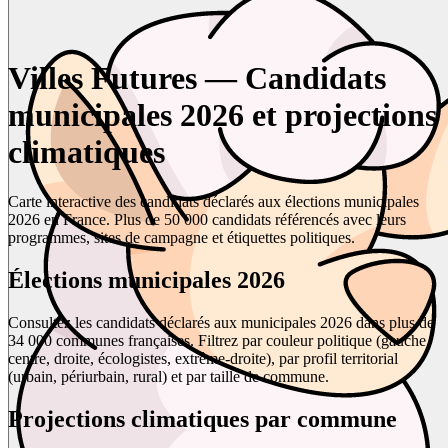
Villes Futures — Candidats
municipales 2026 et projections
climatiques
Carte interactive des candidats déclarés aux élections municipales
2026 en France. Plus de 50 000 candidats référencés avec leurs
programmes, sites de campagne et étiquettes politiques.
Élections municipales 2026
Consultez les candidats déclarés aux municipales 2026 dans plus de
34 000 communes françaises. Filtrez par couleur politique (gauche,
centre, droite, écologistes, extrême-droite), par profil territorial
(urbain, périurbain, rural) et par taille de commune.
Projections climatiques par commune