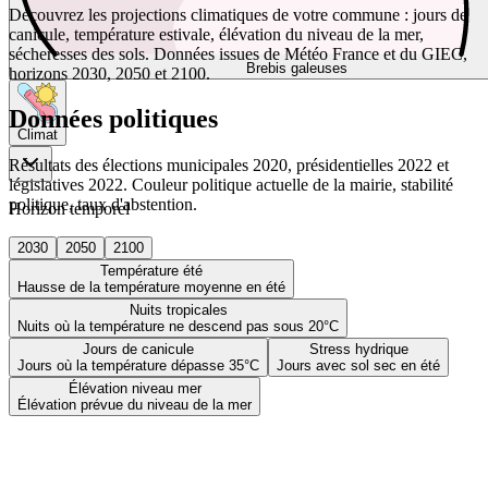
Découvrez les projections climatiques de votre commune : jours de
canicule, température estivale, élévation du niveau de la mer,
sécheresses des sols. Données issues de Météo France et du GIEC,
Brebis galeuses
horizons 2030, 2050 et 2100.
Données politiques
Climat
Résultats des élections municipales 2020, présidentielles 2022 et
législatives 2022. Couleur politique actuelle de la mairie, stabilité
politique, taux d'abstention.
Horizon temporel
2030
2050
2100
Température été
Hausse de la température moyenne en été
Nuits tropicales
Nuits où la température ne descend pas sous 20°C
Jours de canicule
Stress hydrique
Jours où la température dépasse 35°C
Jours avec sol sec en été
Élévation niveau mer
Élévation prévue du niveau de la mer