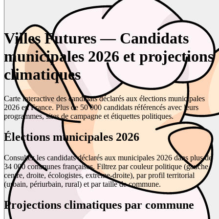
Villes Futures — Candidats
municipales 2026 et projections
climatiques
Carte interactive des candidats déclarés aux élections municipales
2026 en France. Plus de 50 000 candidats référencés avec leurs
programmes, sites de campagne et étiquettes politiques.
Élections municipales 2026
Consultez les candidats déclarés aux municipales 2026 dans plus de
34 000 communes françaises. Filtrez par couleur politique (gauche,
centre, droite, écologistes, extrême-droite), par profil territorial
(urbain, périurbain, rural) et par taille de commune.
Projections climatiques par commune