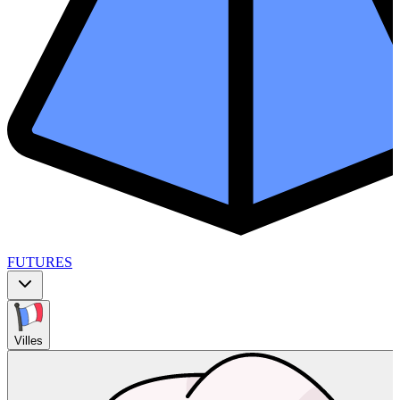
FUTURES
Villes