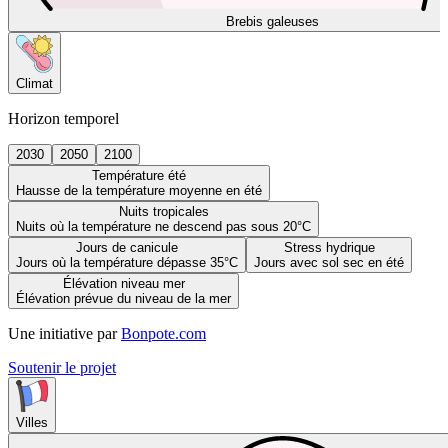
Brebis galeuses
Climat
Horizon temporel
2030
2050
2100
Température été
Hausse de la température moyenne en été
Nuits tropicales
Nuits où la température ne descend pas sous 20°C
Jours de canicule
Stress hydrique
Jours où la température dépasse 35°C
Jours avec sol sec en été
Élévation niveau mer
Élévation prévue du niveau de la mer
Une initiative par
Bonpote.com
Soutenir le projet
Villes