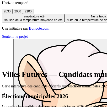
Horizon temporel
2030
2050
2100
Température été
Nuits tropic
Hausse de la température moyenne en été
Nuits où la température ne 
Une initiative par
Bonpote.com
Soutenir le projet
Villes Futures — Candidats muni
Carte interactive des candidats déclarés aux élections municipales 20
Élections municipales 2026
Consultez les candidats déclarés aux municipales 2026 dans plus de 34 0