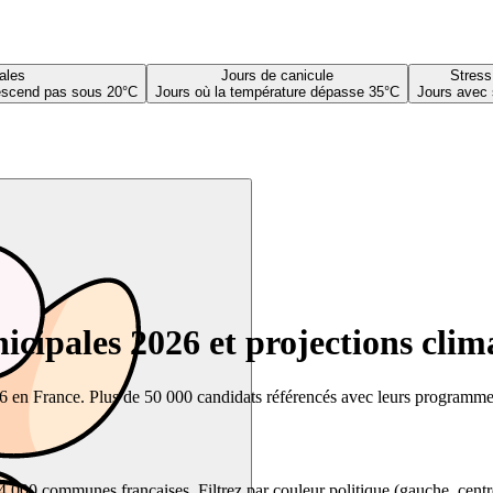
ales
Jours de canicule
Stress
descend pas sous 20°C
Jours où la température dépasse 35°C
Jours avec 
cipales 2026 et projections clim
26 en France. Plus de 50 000 candidats référencés avec leurs programmes,
00 communes françaises. Filtrez par couleur politique (gauche, centre, dr