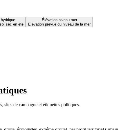
 hydrique
Élévation niveau mer
sol sec en été
Élévation prévue du niveau de la mer
atiques
 sites de campagne et étiquettes politiques.
oite, écologistes, extrême-droite), par profil territorial (urbain,