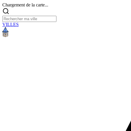
Chargement de la carte...
VILLES