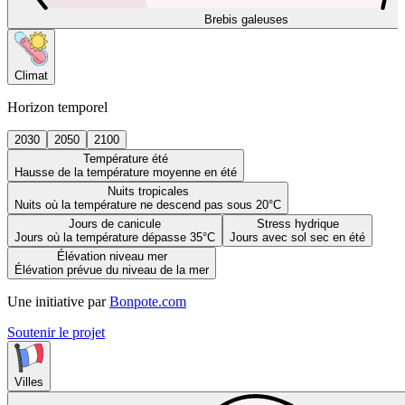
Brebis galeuses
Climat
Horizon temporel
2030
2050
2100
Température été
Hausse de la température moyenne en été
Nuits tropicales
Nuits où la température ne descend pas sous 20°C
Jours de canicule
Stress hydrique
Jours où la température dépasse 35°C
Jours avec sol sec en été
Élévation niveau mer
Élévation prévue du niveau de la mer
Une initiative par
Bonpote.com
Soutenir le projet
Villes