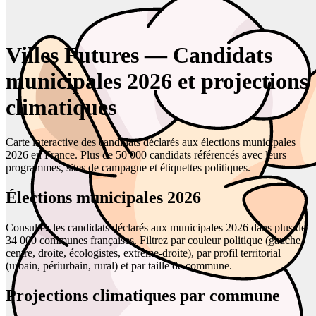
Villes Futures — Candidats
municipales 2026 et projections
climatiques
Carte interactive des candidats déclarés aux élections municipales
2026 en France. Plus de 50 000 candidats référencés avec leurs
programmes, sites de campagne et étiquettes politiques.
Élections municipales 2026
Consultez les candidats déclarés aux municipales 2026 dans plus de
34 000 communes françaises. Filtrez par couleur politique (gauche,
centre, droite, écologistes, extrême-droite), par profil territorial
(urbain, périurbain, rural) et par taille de commune.
Projections climatiques par commune