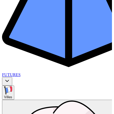
FUTURES
Villes