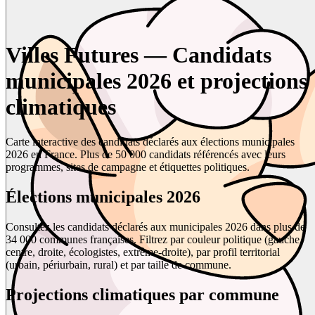
Villes Futures — Candidats
municipales 2026 et projections
climatiques
Carte interactive des candidats déclarés aux élections municipales
2026 en France. Plus de 50 000 candidats référencés avec leurs
programmes, sites de campagne et étiquettes politiques.
Élections municipales 2026
Consultez les candidats déclarés aux municipales 2026 dans plus de
34 000 communes françaises. Filtrez par couleur politique (gauche,
centre, droite, écologistes, extrême-droite), par profil territorial
(urbain, périurbain, rural) et par taille de commune.
Projections climatiques par commune