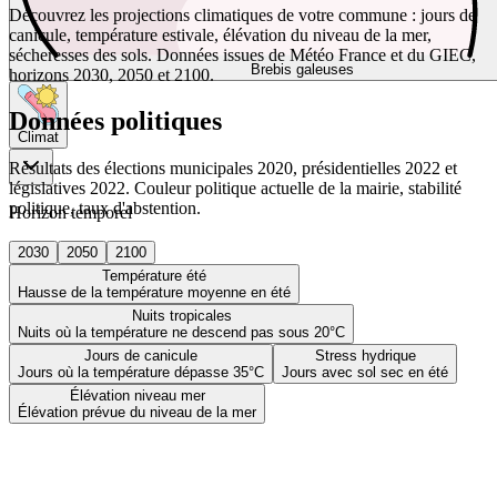
Découvrez les projections climatiques de votre commune : jours de
canicule, température estivale, élévation du niveau de la mer,
sécheresses des sols. Données issues de Météo France et du GIEC,
Brebis galeuses
horizons 2030, 2050 et 2100.
Données politiques
Climat
Résultats des élections municipales 2020, présidentielles 2022 et
législatives 2022. Couleur politique actuelle de la mairie, stabilité
politique, taux d'abstention.
Horizon temporel
2030
2050
2100
Température été
Hausse de la température moyenne en été
Nuits tropicales
Nuits où la température ne descend pas sous 20°C
Jours de canicule
Stress hydrique
Jours où la température dépasse 35°C
Jours avec sol sec en été
Élévation niveau mer
Élévation prévue du niveau de la mer