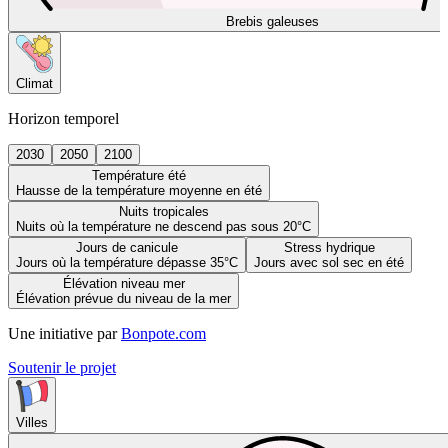
Brebis galeuses
Climat
Horizon temporel
2030
2050
2100
Température été
Hausse de la température moyenne en été
Nuits tropicales
Nuits où la température ne descend pas sous 20°C
Jours de canicule
Stress hydrique
Jours où la température dépasse 35°C
Jours avec sol sec en été
Élévation niveau mer
Élévation prévue du niveau de la mer
Une initiative par
Bonpote.com
Soutenir le projet
Villes