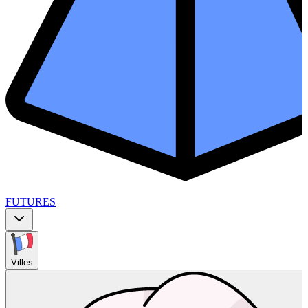
FUTURES
Villes