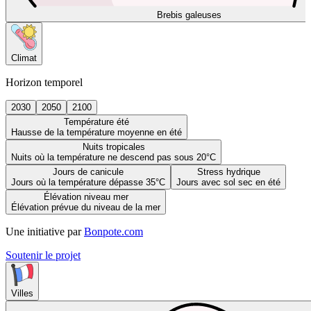
Brebis galeuses
Climat
Horizon temporel
2030
2050
2100
Température été
Hausse de la température moyenne en été
Nuits tropicales
Nuits où la température ne descend pas sous 20°C
Jours de canicule
Stress hydrique
Jours où la température dépasse 35°C
Jours avec sol sec en été
Élévation niveau mer
Élévation prévue du niveau de la mer
Une initiative par
Bonpote.com
Soutenir le projet
Villes