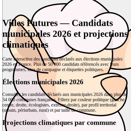
Villes Futures — Candidats
municipales 2026 et projections
climatiques
Carte interactive des candidats déclarés aux élections municipales
2026 en France. Plus de 50 000 candidats référencés avec leurs
programmes, sites de campagne et étiquettes politiques.
Élections municipales 2026
Consultez les candidats déclarés aux municipales 2026 dans plus de
34 000 communes françaises. Filtrez par couleur politique (gauche,
centre, droite, écologistes, extrême-droite), par profil territorial
(urbain, périurbain, rural) et par taille de commune.
Projections climatiques par commune