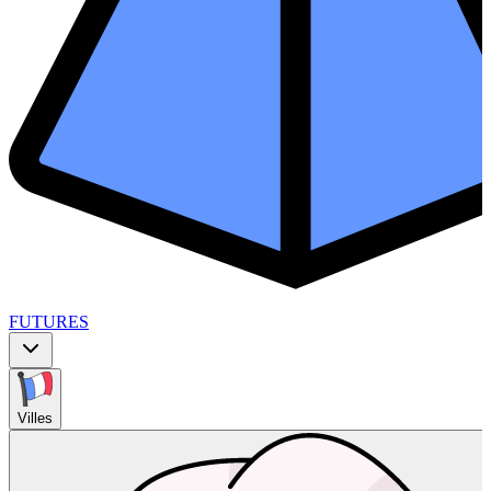
FUTURES
Villes