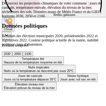
Découvrez les projections climatiques de votre commune : jours de
canicule, température estivale, élévation du niveau de la mer,
sécheresses des sols. Données issues de Météo France et du GIEC,
Brebis galeuses
horizons 2030, 2050 et 2100.
Données politiques
Climat
Résultats des élections municipales 2020, présidentielles 2022 et
législatives 2022. Couleur politique actuelle de la mairie, stabilité
politique, taux d'abstention.
Horizon temporel
2030
2050
2100
Température été
Hausse de la température moyenne en été
Nuits tropicales
Nuits où la température ne descend pas sous 20°C
Jours de canicule
Stress hydrique
Jours où la température dépasse 35°C
Jours avec sol sec en été
Élévation niveau mer
Élévation prévue du niveau de la mer