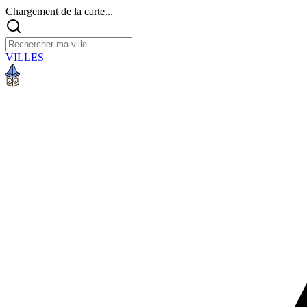
Chargement de la carte...
VILLES