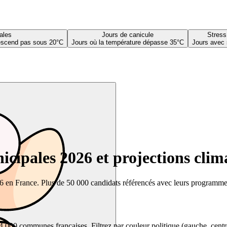
ales
Jours de canicule
Stress
descend pas sous 20°C
Jours où la température dépasse 35°C
Jours avec 
cipales 2026 et projections clim
26 en France. Plus de 50 000 candidats référencés avec leurs programmes,
00 communes françaises. Filtrez par couleur politique (gauche, centre, dr