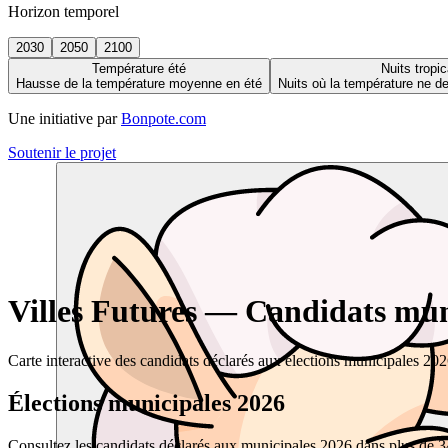
Horizon temporel
2030
2050
2100
Température été
Nuits tropic
Hausse de la température moyenne en été
Nuits où la température ne 
Une initiative par
Bonpote.com
Soutenir le projet
Villes Futures — Candidats muni
Carte interactive des candidats déclarés aux élections municipales 20
Élections municipales 2026
Consultez les candidats déclarés aux municipales 2026 dans plus de 34 0