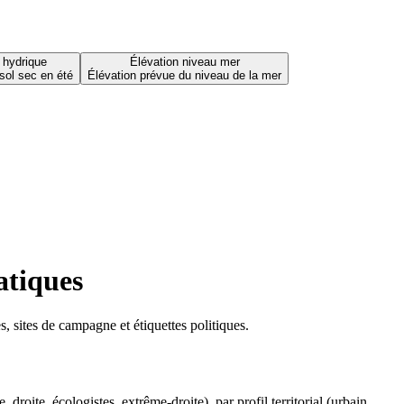
 hydrique
Élévation niveau mer
sol sec en été
Élévation prévue du niveau de la mer
atiques
 sites de campagne et étiquettes politiques.
oite, écologistes, extrême-droite), par profil territorial (urbain,