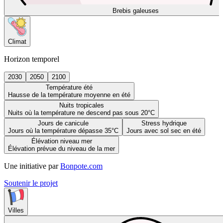
Brebis galeuses
Climat
Horizon temporel
2030
2050
2100
Température été
Hausse de la température moyenne en été
Nuits tropicales
Nuits où la température ne descend pas sous 20°C
Jours de canicule
Stress hydrique
Jours où la température dépasse 35°C
Jours avec sol sec en été
Élévation niveau mer
Élévation prévue du niveau de la mer
Une initiative par
Bonpote.com
Soutenir le projet
Villes