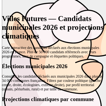
Villes Futures — Candidats
municipales 2026 et projections
climatiques
Carte interactive des candidats déclarés aux élections municipales
2026 en France. Plus de 50 000 candidats référencés avec leurs
programmes, sites de campagne et étiquettes politiques.
Élections municipales 2026
Consultez les candidats déclarés aux municipales 2026 dans plus de
34 000 communes françaises. Filtrez par couleur politique (gauche,
centre, droite, écologistes, extrême-droite), par profil territorial
(urbain, périurbain, rural) et par taille de commune.
Projections climatiques par commune