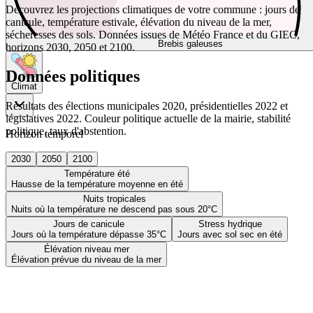
Découvrez les projections climatiques de votre commune : jours de
canicule, température estivale, élévation du niveau de la mer,
sécheresses des sols. Données issues de Météo France et du GIEC,
Brebis galeuses
horizons 2030, 2050 et 2100.
Données politiques
Climat
Résultats des élections municipales 2020, présidentielles 2022 et
législatives 2022. Couleur politique actuelle de la mairie, stabilité
politique, taux d'abstention.
Horizon temporel
2030
2050
2100
Température été
Hausse de la température moyenne en été
Nuits tropicales
Nuits où la température ne descend pas sous 20°C
Jours de canicule
Stress hydrique
Jours où la température dépasse 35°C
Jours avec sol sec en été
Élévation niveau mer
Élévation prévue du niveau de la mer