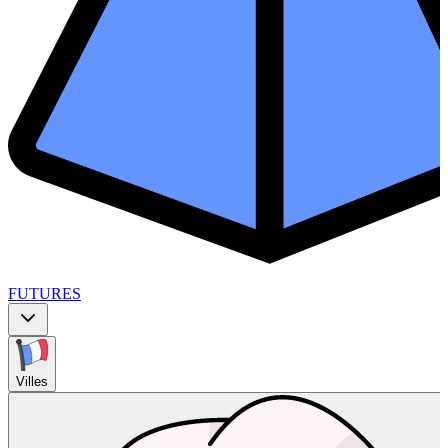
FUTURES
Villes