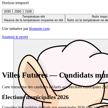
Horizon temporel
2030
2050
2100
Température été
Nuits tropic
Hausse de la température moyenne en été
Nuits où la température ne 
Une initiative par
Bonpote.com
Soutenir le projet
Villes Futures — Candidats muni
Carte interactive des candidats déclarés aux élections municipales 20
Élections municipales 2026
Consultez les candidats déclarés aux municipales 2026 dans plus de 34 0