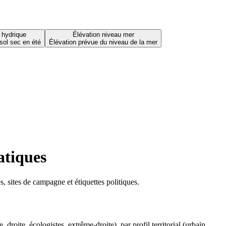
 hydrique
Élévation niveau mer
sol sec en été
Élévation prévue du niveau de la mer
atiques
 sites de campagne et étiquettes politiques.
oite, écologistes, extrême-droite), par profil territorial (urbain,