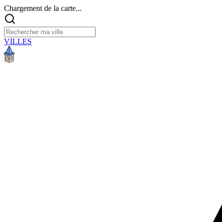
Chargement de la carte...
VILLES