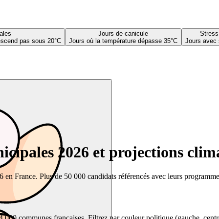
ales
Jours de canicule
Stress
descend pas sous 20°C
Jours où la température dépasse 35°C
Jours avec 
cipales 2026 et projections clim
26 en France. Plus de 50 000 candidats référencés avec leurs programmes,
00 communes françaises. Filtrez par couleur politique (gauche, centre, dr