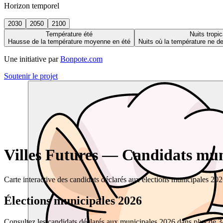
Horizon temporel
2030
2050
2100
Température été
Nuits tropic
Hausse de la température moyenne en été
Nuits où la température ne 
Une initiative par
Bonpote.com
Soutenir le projet
Villes Futures — Candidats muni
Carte interactive des candidats déclarés aux élections municipales 20
Élections municipales 2026
Consultez les candidats déclarés aux municipales 2026 dans plus de 34 0