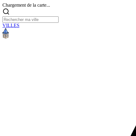
Chargement de la carte...
VILLES