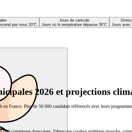
ales
Jours de canicule
Stress
descend pas sous 20°C
Jours où la température dépasse 35°C
Jours avec 
cipales 2026 et projections clim
26 en France. Plus de 50 000 candidats référencés avec leurs programmes,
00 communes françaises. Filtrez par couleur politique (gauche, centre, dr