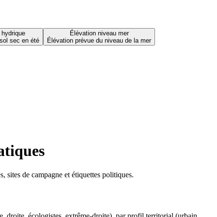
 hydrique
Élévation niveau mer
sol sec en été
Élévation prévue du niveau de la mer
atiques
 sites de campagne et étiquettes politiques.
oite, écologistes, extrême-droite), par profil territorial (urbain,