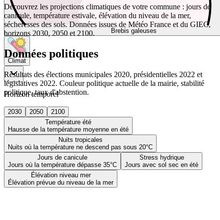
Découvrez les projections climatiques de votre commune : jours de
canicule, température estivale, élévation du niveau de la mer,
sécheresses des sols. Données issues de Météo France et du GIEC,
Brebis galeuses
horizons 2030, 2050 et 2100.
Données politiques
Climat
Résultats des élections municipales 2020, présidentielles 2022 et
législatives 2022. Couleur politique actuelle de la mairie, stabilité
politique, taux d'abstention.
Horizon temporel
2030
2050
2100
Température été
Hausse de la température moyenne en été
Nuits tropicales
Nuits où la température ne descend pas sous 20°C
Jours de canicule
Stress hydrique
Jours où la température dépasse 35°C
Jours avec sol sec en été
Élévation niveau mer
Élévation prévue du niveau de la mer