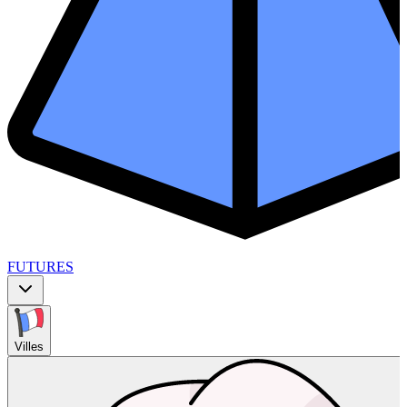
FUTURES
Villes