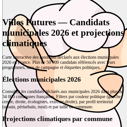
Villes Futures — Candidats
municipales 2026 et projections
climatiques
Carte interactive des candidats déclarés aux élections municipales
2026 en France. Plus de 50 000 candidats référencés avec leurs
programmes, sites de campagne et étiquettes politiques.
Élections municipales 2026
Consultez les candidats déclarés aux municipales 2026 dans plus de
34 000 communes françaises. Filtrez par couleur politique (gauche,
centre, droite, écologistes, extrême-droite), par profil territorial
(urbain, périurbain, rural) et par taille de commune.
Projections climatiques par commune