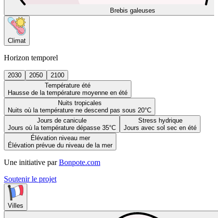
Brebis galeuses
Climat
Horizon temporel
2030
2050
2100
Température été
Hausse de la température moyenne en été
Nuits tropicales
Nuits où la température ne descend pas sous 20°C
Jours de canicule
Stress hydrique
Jours où la température dépasse 35°C
Jours avec sol sec en été
Élévation niveau mer
Élévation prévue du niveau de la mer
Une initiative par
Bonpote.com
Soutenir le projet
Villes