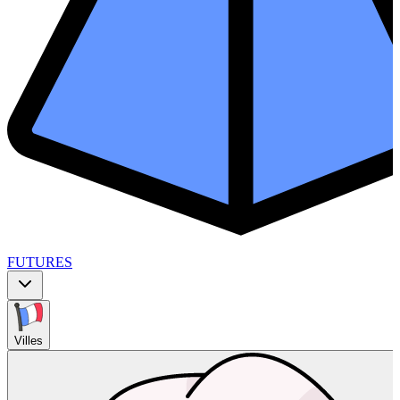
FUTURES
Villes