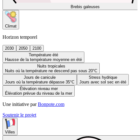
Brebis galeuses
Climat
Horizon temporel
2030
2050
2100
Température été
Hausse de la température moyenne en été
Nuits tropicales
Nuits où la température ne descend pas sous 20°C
Jours de canicule
Stress hydrique
Jours où la température dépasse 35°C
Jours avec sol sec en été
Élévation niveau mer
Élévation prévue du niveau de la mer
Une initiative par
Bonpote.com
Soutenir le projet
Villes