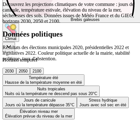
Découvrez les projections climatiques de votre commune : jours de
canicule, température estivale, élévation du niveau de la mer,
sécheresses des sols. Données issues de Météo France et du GIEC,
Brebis galeuses
horizons 2030, 2050 et 2100.
Données politiques
Climat
Résultats des élections municipales 2020, présidentielles 2022 et
législatives 2022. Couleur politique actuelle de la mairie, stabilité
politique, taux d'abstention.
Horizon temporel
2030
2050
2100
Température été
Hausse de la température moyenne en été
Nuits tropicales
Nuits où la température ne descend pas sous 20°C
Jours de canicule
Stress hydrique
Jours où la température dépasse 35°C
Jours avec sol sec en été
Élévation niveau mer
Élévation prévue du niveau de la mer