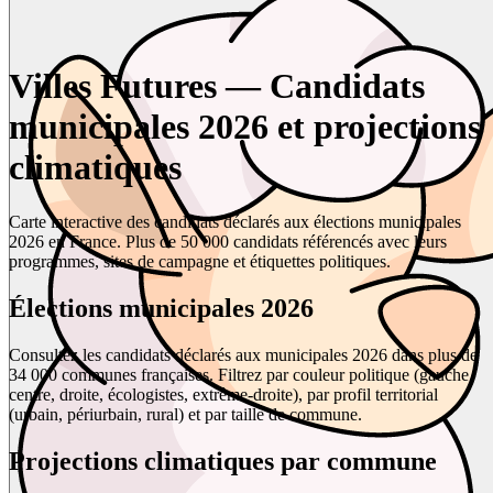
Villes Futures — Candidats
municipales 2026 et projections
climatiques
Carte interactive des candidats déclarés aux élections municipales
2026 en France. Plus de 50 000 candidats référencés avec leurs
programmes, sites de campagne et étiquettes politiques.
Élections municipales 2026
Consultez les candidats déclarés aux municipales 2026 dans plus de
34 000 communes françaises. Filtrez par couleur politique (gauche,
centre, droite, écologistes, extrême-droite), par profil territorial
(urbain, périurbain, rural) et par taille de commune.
Projections climatiques par commune