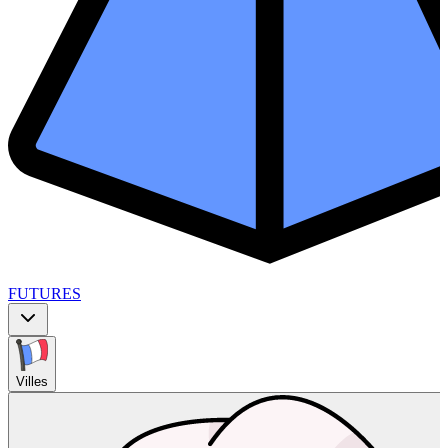
FUTURES
Villes