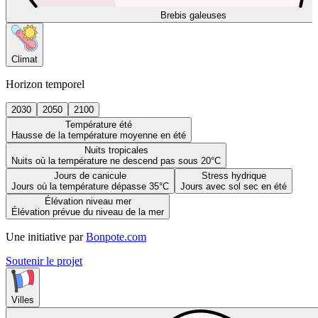
Brebis galeuses
Climat
Horizon temporel
2030
2050
2100
Température été
Hausse de la température moyenne en été
Nuits tropicales
Nuits où la température ne descend pas sous 20°C
Jours de canicule
Stress hydrique
Jours où la température dépasse 35°C
Jours avec sol sec en été
Élévation niveau mer
Élévation prévue du niveau de la mer
Une initiative par
Bonpote.com
Soutenir le projet
Villes