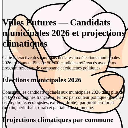
Villes Futures — Candidats
municipales 2026 et projections
climatiques
Carte interactive des candidats déclarés aux élections municipales
2026 en France. Plus de 50 000 candidats référencés avec leurs
programmes, sites de campagne et étiquettes politiques.
Élections municipales 2026
Consultez les candidats déclarés aux municipales 2026 dans plus de
34 000 communes françaises. Filtrez par couleur politique (gauche,
centre, droite, écologistes, extrême-droite), par profil territorial
(urbain, périurbain, rural) et par taille de commune.
Projections climatiques par commune