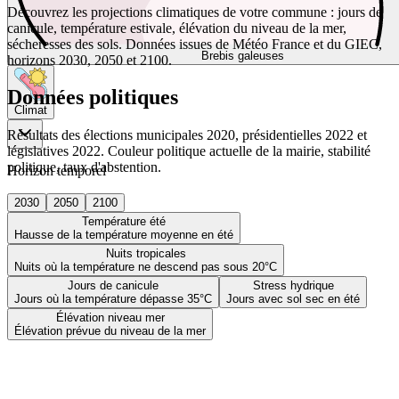
Découvrez les projections climatiques de votre commune : jours de
canicule, température estivale, élévation du niveau de la mer,
sécheresses des sols. Données issues de Météo France et du GIEC,
Brebis galeuses
horizons 2030, 2050 et 2100.
Données politiques
Climat
Résultats des élections municipales 2020, présidentielles 2022 et
législatives 2022. Couleur politique actuelle de la mairie, stabilité
politique, taux d'abstention.
Horizon temporel
2030
2050
2100
Température été
Hausse de la température moyenne en été
Nuits tropicales
Nuits où la température ne descend pas sous 20°C
Jours de canicule
Stress hydrique
Jours où la température dépasse 35°C
Jours avec sol sec en été
Élévation niveau mer
Élévation prévue du niveau de la mer