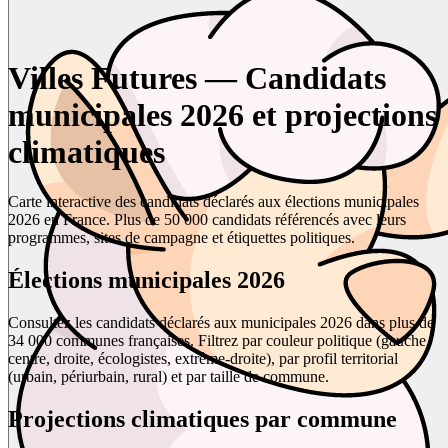
Villes Futures — Candidats
municipales 2026 et projections
climatiques
Carte interactive des candidats déclarés aux élections municipales
2026 en France. Plus de 50 000 candidats référencés avec leurs
programmes, sites de campagne et étiquettes politiques.
Élections municipales 2026
Consultez les candidats déclarés aux municipales 2026 dans plus de
34 000 communes françaises. Filtrez par couleur politique (gauche,
centre, droite, écologistes, extrême-droite), par profil territorial
(urbain, périurbain, rural) et par taille de commune.
Projections climatiques par commune