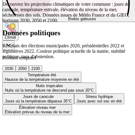
Découvrez les projections climatiques de votre commune : jours de
canicule, température estivale, élévation du niveau de la mer,
sécheresses des sols. Données issues de Météo France et du GIEC,
Brebis galeuses
horizons 2030, 2050 et 2100.
Données politiques
Climat
Résultats des élections municipales 2020, présidentielles 2022 et
législatives 2022. Couleur politique actuelle de la mairie, stabilité
politique, taux d'abstention.
Horizon temporel
2030
2050
2100
Température été
Hausse de la température moyenne en été
Nuits tropicales
Nuits où la température ne descend pas sous 20°C
Jours de canicule
Stress hydrique
Jours où la température dépasse 35°C
Jours avec sol sec en été
Élévation niveau mer
Élévation prévue du niveau de la mer