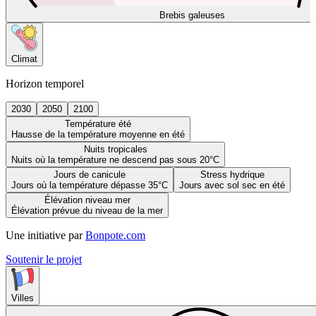
Brebis galeuses
Climat
Horizon temporel
2030
2050
2100
Température été
Hausse de la température moyenne en été
Nuits tropicales
Nuits où la température ne descend pas sous 20°C
Jours de canicule
Stress hydrique
Jours où la température dépasse 35°C
Jours avec sol sec en été
Élévation niveau mer
Élévation prévue du niveau de la mer
Une initiative par
Bonpote.com
Soutenir le projet
Villes