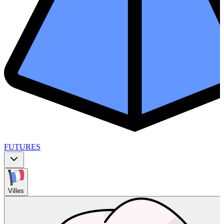
FUTURES
Villes