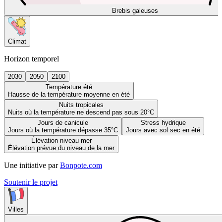
Brebis galeuses
Climat
Horizon temporel
2030
2050
2100
Température été
Hausse de la température moyenne en été
Nuits tropicales
Nuits où la température ne descend pas sous 20°C
Jours de canicule
Stress hydrique
Jours où la température dépasse 35°C
Jours avec sol sec en été
Élévation niveau mer
Élévation prévue du niveau de la mer
Une initiative par
Bonpote.com
Soutenir le projet
Villes