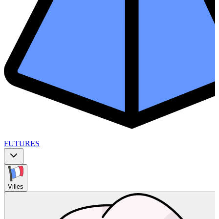
FUTURES
Villes