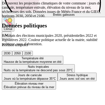
Découvrez les projections climatiques de votre commune : jours de
canicule, température estivale, élévation du niveau de la mer,
sécheresses des sols. Données issues de Météo France et du GIEC,
Brebis galeuses
horizons 2030, 2050 et 2100.
Données politiques
Climat
Résultats des élections municipales 2020, présidentielles 2022 et
législatives 2022. Couleur politique actuelle de la mairie, stabilité
politique, taux d'abstention.
Horizon temporel
2030
2050
2100
Température été
Hausse de la température moyenne en été
Nuits tropicales
Nuits où la température ne descend pas sous 20°C
Jours de canicule
Stress hydrique
Jours où la température dépasse 35°C
Jours avec sol sec en été
Élévation niveau mer
Élévation prévue du niveau de la mer