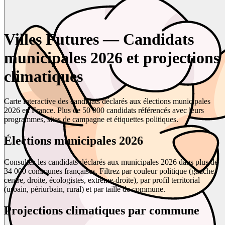
Villes Futures — Candidats
municipales 2026 et projections
climatiques
Carte interactive des candidats déclarés aux élections municipales
2026 en France. Plus de 50 000 candidats référencés avec leurs
programmes, sites de campagne et étiquettes politiques.
Élections municipales 2026
Consultez les candidats déclarés aux municipales 2026 dans plus de
34 000 communes françaises. Filtrez par couleur politique (gauche,
centre, droite, écologistes, extrême-droite), par profil territorial
(urbain, périurbain, rural) et par taille de commune.
Projections climatiques par commune