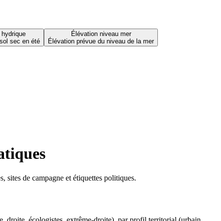
 hydrique
Élévation niveau mer
sol sec en été
Élévation prévue du niveau de la mer
atiques
 sites de campagne et étiquettes politiques.
oite, écologistes, extrême-droite), par profil territorial (urbain,