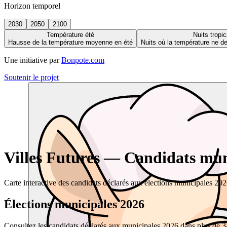
Horizon temporel
2030
2050
2100
Température été
Nuits tropic
Hausse de la température moyenne en été
Nuits où la température ne 
Une initiative par
Bonpote.com
Soutenir le projet
Villes Futures — Candidats muni
Carte interactive des candidats déclarés aux élections municipales 20
Élections municipales 2026
Consultez les candidats déclarés aux municipales 2026 dans plus de 34 0