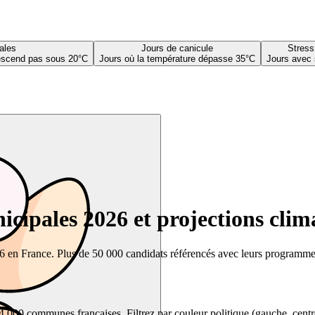
ales
Jours de canicule
Stress
descend pas sous 20°C
Jours où la température dépasse 35°C
Jours avec 
cipales 2026 et projections clim
26 en France. Plus de 50 000 candidats référencés avec leurs programmes,
00 communes françaises. Filtrez par couleur politique (gauche, centre, dr