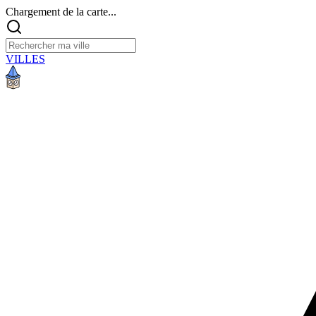
Chargement de la carte...
VILLES